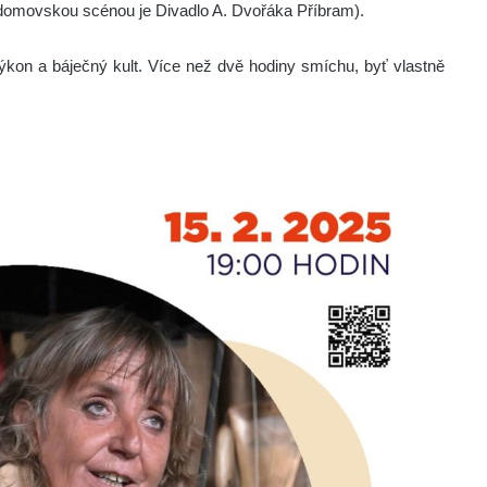
domovskou scénou je Divadlo A. Dvořáka Příbram).
í výkon a báječný kult. Více než dvě hodiny smíchu, byť vlastně