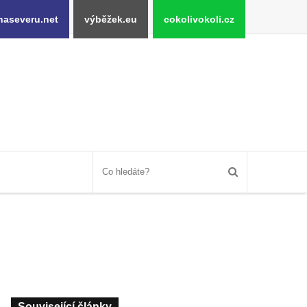
naseveru.net
výběžek.eu
cokolivokoli.cz
Související články