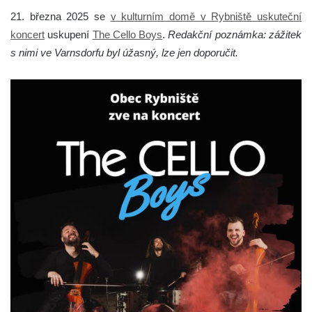
21. března 2025 se
v kulturním domě v Rybniště uskuteční
koncert
uskupení
The Cello Boys
.
Redakční poznámka: zážitek
s nimi ve Varnsdorfu byl úžasný, lze jen doporučit.