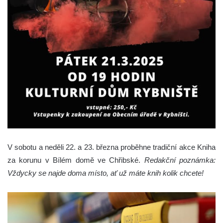
V sobotu a neděli 22. a 23. března proběhne tradiční akce Kniha
za korunu v Bílém domě ve Chřibské.
Redakční poznámka:
Vždycky se najde doma místo, ať už máte knih kolik chcete!