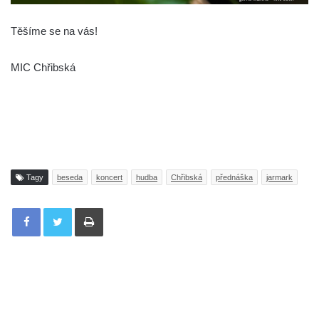
Těšíme se na vás!
MIC Chřibská
Tagy
beseda
koncert
hudba
Chřibská
přednáška
jarmark
Tisknout