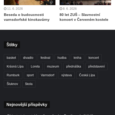
11. 6. 2026
8. 6. 2026
Beseda o budoucnosti
80 let ZUŠ – Slavnostní
varnsdorfské kinokavárny
koncert v Červeném kostele
Štítky
basket
divadlo
festival
hudba
kniha
koncert
Krásná Lípa
Loreta
muzeum
přednáška
představení
Rumburk
sport
Varnsdorf
výstava
Česká Lípa
Šluknov
škola
Nejnovější příspěvky