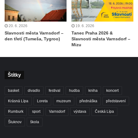
20. 6. 2026
19. 6. 2026
Slavnosti města Varnsdorf –
Tanec Praha 2026 &
den třetí (Tumeša, Tygroo)
Slavnosti města Varnsdorf –
Mizu
Štítky
basket
divadlo
festival
hudba
kniha
koncert
Krásná Lípa
Loreta
muzeum
přednáška
představení
Rumburk
sport
Varnsdorf
výstava
Česká Lípa
Šluknov
škola