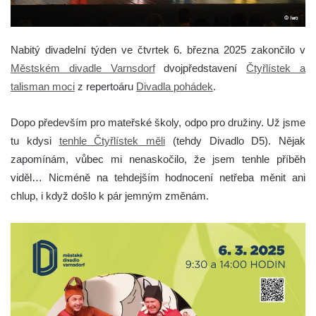
Nabitý divadelní týden ve čtvrtek 6. března 2025 zakončilo v
Městském divadle Varnsdorf
dvojpředstavení
Čtyřlístek a
talisman moci
z repertoáru
Divadla pohádek
.
Dopo především pro mateřské školy, odpo pro družiny. Už jsme
tu kdysi
tenhle Čtyřlístek měli
(tehdy Divadlo D5). Nějak
zapomínám, vůbec mi nenaskočilo, že jsem tenhle příběh
viděl… Nicméně na tehdejším hodnocení netřeba měnit ani
chlup, i když došlo k pár jemným změnám.