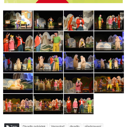
Tagy
Divadlo pohádek
Varnsdorf
divadlo
představení