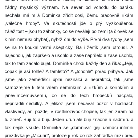
žádný mystický význam. Na sever od vchodu do baráku
nechala má milá Dominka zřídit cosi, čemu pracovně říkám
„válečné hroby“. Ve skutečnosti jde o prý vyzkoušenou
záležitost – jsou to záhonky, co se neválejí po zemi (a člověk se
k nim nemusí ohýbat), nýbrž ční do výše. První dva týdny jsem
se na to koukal velmi skepticky. Ba i žertík jsem utrousil. A
najednou, jak zapršelo a uschlo a zase napršelo a zase uschlo,
tak to tam začalo bujet. Dominika chodí každý den a říká: „Jéje,
copak je asi tohle? A támleto?“ A „tohohle“ pořád přibývá. Jak
jsme jako zemědělci úplní neználci a nepraktici, tak jsme
samozřejmě k těm všem semínkům a řízkům a kořínkům a
jánevímčemuvšemu, co se do těch hrobečků nacpalo,
nepřiřadili cedulky. A jelikož jsem nedával pozor v hodinách
vlastivědy, ani později v rostlinoživočichopise, tak jen zírám na
tu změť. Bují to a bují. Jeden druh ale bují značně a nadmíru a
tak nějak všude. Dominika se „domnívá“ (její domácí intimní
přezdívka je „Mičurin“, protože jí rok co rok zahrádka mizí před