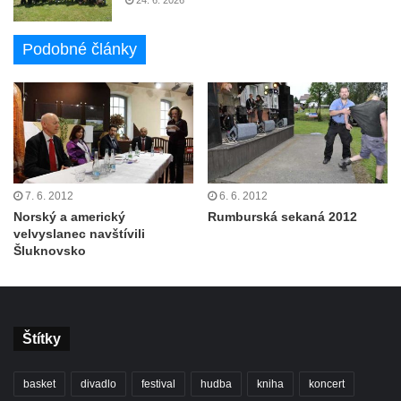
24. 6. 2026
Podobné články
7. 6. 2012
6. 6. 2012
Norský a americký
Rumburská sekaná 2012
velvyslanec navštívili
Šluknovsko
Štítky
basket
divadlo
festival
hudba
kniha
koncert