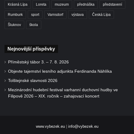
Krásná Lípa
Loreta
muzeum
přednáška
představení
Rumburk
sport
Varnsdorf
výstava
Česká Lípa
Šluknov
škola
Nejnovější příspěvky
Příměstský tábor 3. – 7. 8. 2026
Objevte tajemství lesního adjunkta Ferdinanda Náhlíka
Tolštejnské slavnosti 2026
Mezinárodní hudební festival varhanní duchovní hudby ve
Filipově 2026 – XIX. ročník – zahajovací koncert
www.vybezek.eu
|
info@vybezek.eu