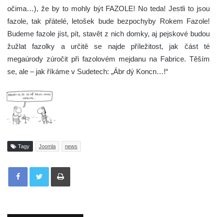
očima…), že by to mohly být FAZOLE! No teda! Jestli to jsou
fazole, tak přátelé, letošek bude bezpochyby Rokem Fazole!
Budeme fazole jíst, pít, stavět z nich domky, aj pejskové budou
žužlat fazolky a určitě se najde příležitost, jak část té
megaúrody zúročit při fazolovém mejdanu na Fabrice. Těším
se, ale – jak říkáme v Sudetech: „Ábr dý Koncn…!“
Tagy
Joomla
news
Tisknout