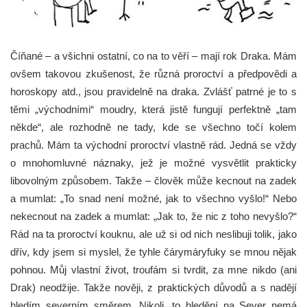
Číňané – a všichni ostatní, co na to věří – mají rok Draka. Mám
ovšem takovou zkušenost, že různá proroctví a předpovědi a
horoskopy atd., jsou pravidelně na draka. Zvlášť patrné je to s
těmi „východními“ moudry, která jistě fungují perfektně „tam
někde“, ale rozhodně ne tady, kde se všechno točí kolem
prachů.
Mám ta východní proroctví vlastně rád. Jedná se vždy
o mnohomluvné náznaky, jež je možné vysvětlit prakticky
libovolným způsobem. Takže – člověk může kecnout na zadek
a mumlat: „To snad není možné, jak to všechno vyšlo!“ Nebo
nekecnout na zadek a mumlat: „Jak to, že nic z toho nevyšlo?“
Rád na ta proroctví kouknu, ale už si od nich neslibuji tolik, jako
dřív, kdy jsem si myslel, že tyhle čárymáryfuky se mnou nějak
pohnou. Můj vlastní život, troufám si tvrdit, za mne nikdo (ani
Drak) neodžije. Takže nověji, z praktických důvodů a s nadějí
hledím severním směrem. Nikoli, to hledění na Sever nemá