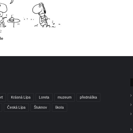
12
le
rt
Krásná Lípa
Loreta
muzeum
přednáška
Česká Lípa
Šluknov
škola