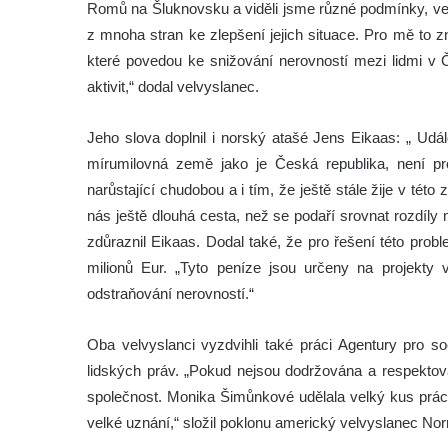
Romů na Šluknovsku a viděli jsme různé podmínky, ve k
z mnoha stran ke zlepšení jejich situace. Pro mě to 
které povedou ke snižování nerovností mezi lidmi v Č
aktivit,“ dodal velvyslanec.
Jeho slova doplnil i norský atašé Jens Eikaas: „ Udál
mírumilovná země jako je Česká republika, není pr
narůstající chudobou a i tím, že ještě stále žije v této
nás ještě dlouhá cesta, než se podaří srovnat rozdíly me
zdůraznil Eikaas. Dodal také, že pro řešení této prob
milionů Eur. „Tyto peníze jsou určeny na projekty v 
odstraňování nerovností.“
Oba velvyslanci vyzdvihli také práci Agentury pro s
lidských práv. „Pokud nejsou dodržována a respektová
společnost. Monika Šimůnkové udělala velký kus práce,
velké uznání,“ složil poklonu americký velvyslanec 