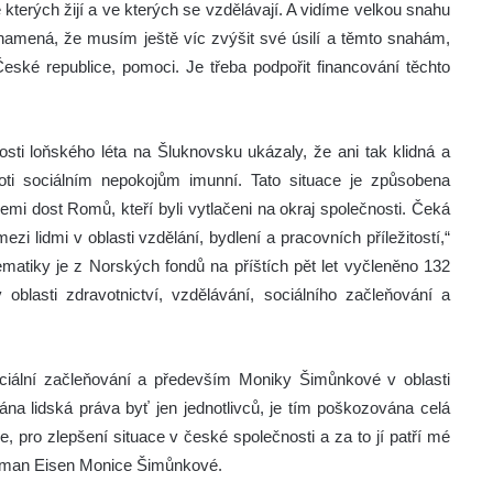
terých žijí a ve kterých se vzdělávají. A vidíme velkou snahu
znamená, že musím ještě víc zvýšit své úsilí a těmto snahám,
eské republice, pomoci. Je třeba podpořit financování těchto
osti loňského léta na Šluknovsku ukázaly, že ani tak klidná a
oti sociálním nepokojům imunní. Tato situace je způsobena
 zemi dost Romů, kteří byli vytlačeni na okraj společnosti. Čeká
zi lidmi v oblasti vzdělání, bydlení a pracovních příležitostí,“
lematiky je z Norských fondů na příštích pět let vyčleněno 132
oblasti zdravotnictví, vzdělávání, sociálního začleňování a
ociální začleňování a především Moniky Šimůnkové v oblasti
na lidská práva byť jen jednotlivců, je tím poškozována celá
 pro zlepšení situace v české společnosti a za to jí patří mé
Norman Eisen Monice Šimůnkové.