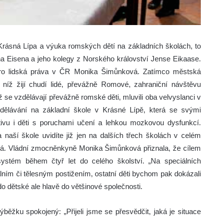
rásná Lípa a výuka romských dětí na základních školách, to
a Eisena a jeho kolegy z Norského království Jense Eikaase.
ro lidská práva v ČR Monika Šimůnková.
Zatímco městská
níž žijí chudí lidé, převážně Romové, zahraniční návštěvu
íž se vzdělávají převážně romské děti, mluvili oba velvyslanci v
zdělávání na základní škole v Krásné Lípě, která se svými
ivu i děti s poruchami učení a lehkou mozkovou dysfunkcí.
 naší škole uvidíte již jen na dalších třech školách v celém
ová. Vládní zmocněnkyně Monika Šimůnková přiznala, že cílem
 systém během čtyř let do celého školství. „Na speciálních
lním či tělesným postižením, ostatní děti bychom pak dokázali
do dětské ale hlavě do většinové společnosti.
žku spokojený: „Přijeli jsme se přesvědčit, jaká je situace