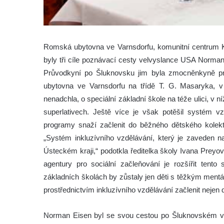
Romská ubytovna ve Varnsdorfu, komunitní centrum K
byly tři cíle poznávací cesty velvyslance USA Norman
Průvodkyní po Šluknovsku jim byla zmocněnkyně p
ubytovna ve Varnsdorfu na třídě T. G. Masaryka, v 
nenadchla, o speciální základní škole na téže ulici, v n
superlativech. Ještě více je však potěšil systém v
programy snaží začlenit do běžného dětského kolekt
„Systém inkluzívního vzdělávání, který je zaveden na
Ústeckém kraji,“ podotkla ředitelka školy Ivana Prey
agentury pro sociální začleňování je rozšířit tento
základních školách by zůstaly jen děti s těžkým mentá
prostřednictvím inkluzívního vzdělávání začlenit nejen 
Norman Eisen byl se svou cestou po Šluknovském výbě