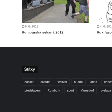
6. 6. 2012
4. 6. 20
Rumburská sekaná 2012
Rok fazo
Štítky
basket
divadlo
festival
hudba
kniha
konce
představení
Rumburk
sport
Varnsdorf
výstava