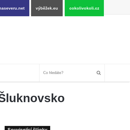
naseveru.net
výběžek.eu
cokolivokoli.cz
i Šluknovsko
Související články