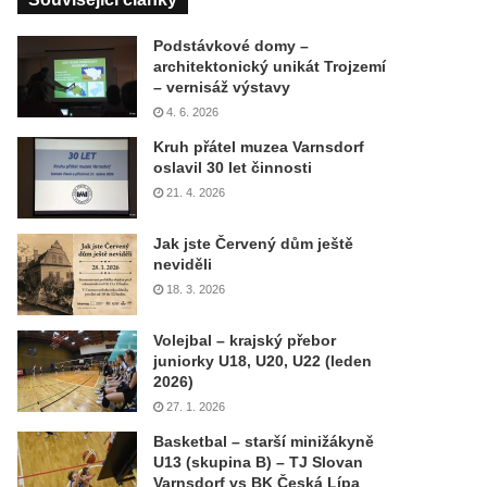
Podstávkové domy –
architektonický unikát Trojzemí
– vernisáž výstavy
4. 6. 2026
Kruh přátel muzea Varnsdorf
oslavil 30 let činnosti
21. 4. 2026
Jak jste Červený dům ještě
neviděli
18. 3. 2026
Volejbal – krajský přebor
juniorky U18, U20, U22 (leden
2026)
27. 1. 2026
Basketbal – starší minižákyně
U13 (skupina B) – TJ Slovan
Varnsdorf vs BK Česká Lípa