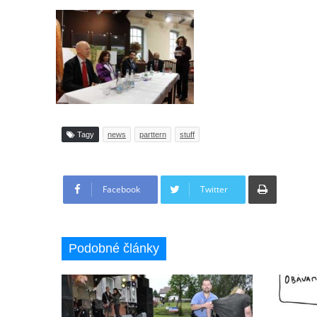
Tagy
news
parttern
stuff
Tisknout
Facebook
Twitter
Podobné články