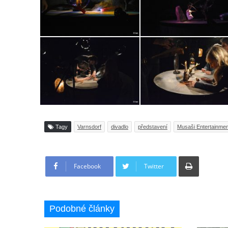
Tagy
Varnsdorf
divadlo
představení
Musaši Entertainme
Tisknout
Facebook
Twitter
Podobné články