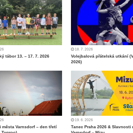
026
18. 7. 2026
ý tábor 13. – 17. 7. 2026
Volejbalová přátelská utkání (
2026)
026
19. 6. 2026
i města Varnsdorf – den třetí
Tanec Praha 2026 & Slavnosti
 Tygroo)
Varnsdorf – Mizu