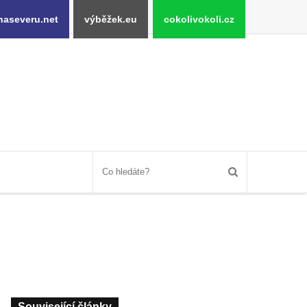
naseveru.net
výběžek.eu
cokolivokoli.cz
Související články