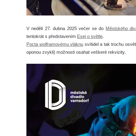
V neděli 27. dubna 2025 večer se do
Městského div
tentokrát s představením
Esej o světle
.
Pocta wolframovému vláknu
svítidel a tak trochu osv
oponou zvykli) možností osahat veškeré rekvizity.