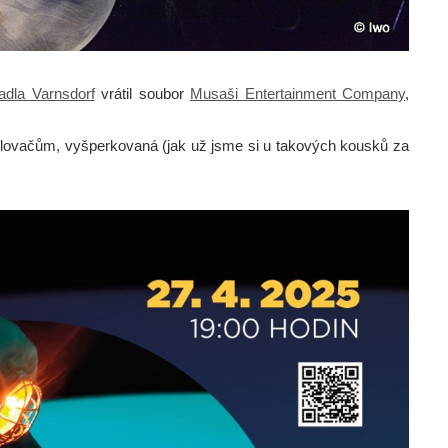
adla Varnsdorf
vrátil soubor
Musaši Entertainment Company
,
ětlovačům, vyšperkovaná (jak už jsme si u takových kousků za