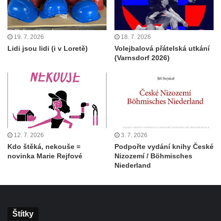
19. 7. 2026
18. 7. 2026
Lidi jsou lidi (i v Loretě)
Volejbalová přátelská utkání
(Varnsdorf 2026)
12. 7. 2026
3. 7. 2026
Kdo štěká, nekouše =
Podpořte vydání knihy České
novinka Marie Rejfové
Nizozemí / Böhmisches
Niederland
Štítky