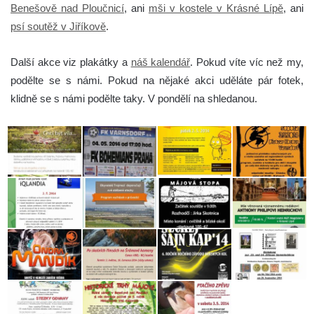
Benešově nad Ploučnicí
, ani
mši v kostele v Krásné Lípě
, ani
psí soutěž v Jiříkově
.
Další akce viz plakátky a
náš kalendář
. Pokud víte víc než my,
podělte se s námi. Pokud na nějaké akci uděláte pár fotek,
klidně se s námi podělte taky. V pondělí na shledanou.