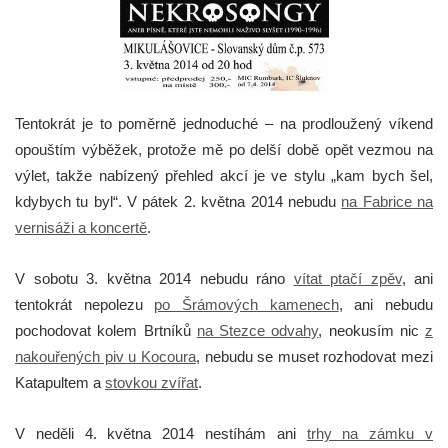
Tentokrát je to poměrně jednoduché – na prodloužený víkend
opouštím výběžek, protože mě po delší době opět vezmou na
výlet, takže nabízený přehled akcí je ve stylu „kam bych šel,
kdybych tu byl“.
V pátek 2. května 2014 nebudu
na Fabrice na
vernisáži a koncertě
.
V sobotu 3. května 2014 nebudu ráno
vítat ptačí zpěv
, ani
tentokrát nepolezu
po Šrámových kamenech
, ani nebudu
pochodovat kolem Brtníků
na Stezce odvahy
, neokusím nic
z
nakouřených piv u Kocoura
, nebudu se muset rozhodovat mezi
Katapultem a
stovkou zvířat
.
V neděli 4. května 2014 nestíhám ani
trhy na zámku v