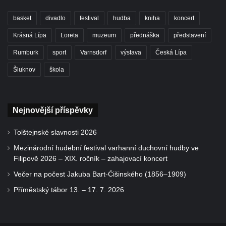
basket
divadlo
festival
hudba
kniha
koncert
Krásná Lípa
Loreta
muzeum
přednáška
představení
Rumburk
sport
Varnsdorf
výstava
Česká Lípa
Šluknov
škola
Nejnovější příspěvky
Tolštejnské slavnosti 2026
Mezinárodní hudební festival varhanní duchovní hudby ve
Filipově 2026 – XIX. ročník – zahajovací koncert
Večer na počest Jakuba Bart-Ćišinského (1856–1909)
Příměstský tábor 13. – 17. 7. 2026