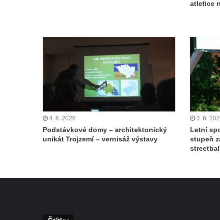
atletice
4. 6. 2026
3. 6. 20
Podstávkové domy – architektonický
Letní spo
unikát Trojzemí – vernisáž výstavy
stupeň z
streetbal