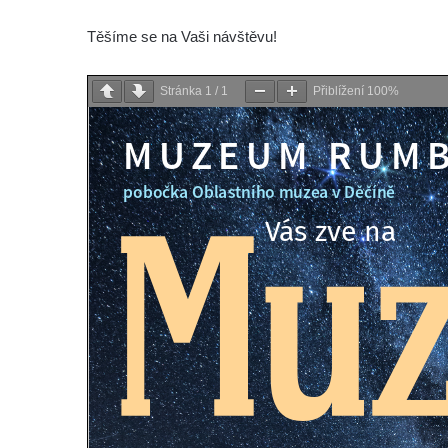
Těšíme se na Vaši návštěvu!
Stránka
1
/
1
Přiblížení
100%