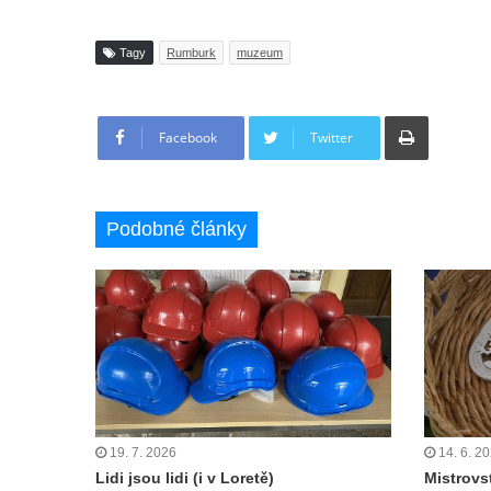
Tagy
Rumburk
muzeum
Tisknout
Facebook
Twitter
Podobné články
19. 7. 2026
14. 6. 2
Lidi jsou lidi (i v Loretě)
Mistrovs