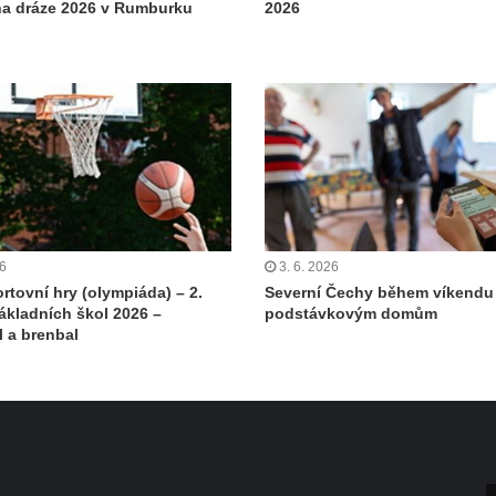
 na dráze 2026 v Rumburku
2026
26
3. 6. 2026
rtovní hry (olympiáda) – 2.
Severní Čechy během víkendu 
ákladních škol 2026 –
podstávkovým domům
l a brenbal