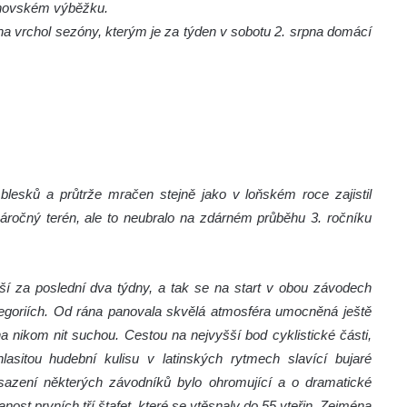
knovském výběžku.
í na vrchol sezóny, kterým je za týden v sobotu 2. srpna domácí
lesků a průtrže mračen stejně jako v loňském roce zajistil
áročný terén, ale to neubralo na zdárném průběhu 3. ročníku
ější za poslední dva týdny, a tak se na start v obou závodech
tegoriích. Od rána panovala skvělá atmosféra umocněná ještě
nikom nit suchou. Cestou na nejvyšší bod cyklistické části,
lasitou hudební kulisu v latinských rytmech slavící bujaré
sazení některých závodníků bylo ohromující a o dramatické
st prvních tří štafet, které se vtěsnaly do 55 vteřin. Zejména