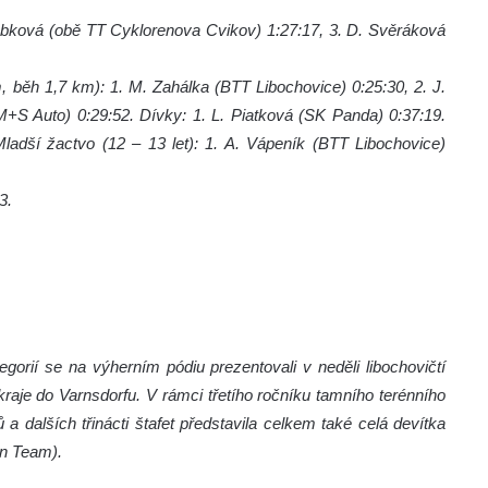
Loubková (obě TT Cyklorenova Cvikov) 1:27:17, 3. D. Svěráková
, běh 1,7 km): 1. M. Zahálka (BTT Libochovice) 0:25:30, 2. J.
+S Auto) 0:29:52. Dívky: 1. L. Piatková (SK Panda) 0:37:19.
 Mladší žactvo (12 – 13 let): 1. A. Vápeník (BTT Libochovice)
3.
orií se na výherním pódiu prezentovali v neděli libochovičtí
 kraje do Varnsdorfu. V rámci třetího ročníku tamního terénního
 a dalších třinácti štafet představila celkem také celá devítka
on Team).