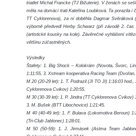
triatlet Michal Francke (TJ Bižuterie). V ženách se seš
měla na domácí trati Kateřina Loubková. Ta porazila i
TT Cyklorenova), za ní doběhla Dagmar Svěráková 
výborně předvedl Herby Schwarz (při závodě 2. čas n
(artistické kousky na kole). Závěrečné vyhlášení vítě
většinu zúčastněných.
Výsledky
Štafety: 1. Big Shock – Kolokrám (Novota, Švorc, Lin
1:11:55, 3. Xstream kooperativa Racing Team (Dvořan, S
M 20 (20-29 let): 1. T. Podrazil (JI TO JI) 1:16:03 hod.
Cyklorenova Cvikov) 1:20:55.
M 30 (30-39 let): 1. P. Jindra (TT Cyklorenova Cvikov) 
3. M. Bušek (BTT Libochovice) 1:21:45.
M 40 (40-49 let): 1. F. Bulava (Lokomotiva Beroun) 1:
(Tri-Club Jablonec) 1:28:01.
M 50 (50-59): 1. J. Jirmásek (Astma Team Jablone