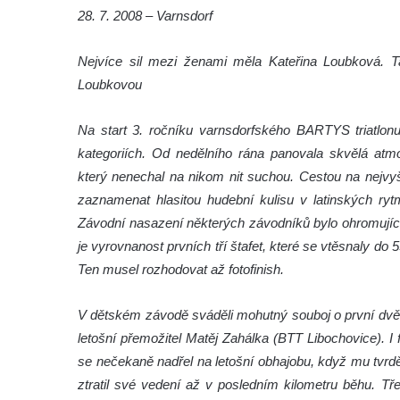
28. 7. 2008 – Varnsdorf
Nejvíce sil mezi ženami měla Kateřina Loubková. Ta
Loubkovou
Na start 3. ročníku varnsdorfského BARTYS triatlon
kategoriích. Od nedělního rána panovala skvělá at
který nenechal na nikom nit suchou. Cestou na nejvyšší
zaznamenat hlasitou hudební kulisu v latinských ryt
Závodní nasazení některých závodníků bylo ohromujíc
je vyrovnanost prvních tří štafet, které se vtěsnaly do 
Ten musel rozhodovat až fotofinish.
V dětském závodě sváděli mohutný souboj o první dvě 
letošní přemožitel Matěj Zahálka (BTT Libochovice). I
se nečekaně nadřel na letošní obhajobu, když mu tvrd
ztratil své vedení až v posledním kilometru běhu. T