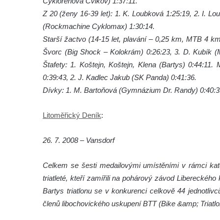
Cyklorenova Cvikov) 1:37:11.
Z 20 (ženy 16-39 let): 1. K. Loubková 1:25:19, 2. I. 
(Rockmachine Cyklomax) 1:30:14.
Starší žactvo (14-15 let, plavání – 0,25 km, MTB 4 km
Švorc (Big Shock – Kolokrám) 0:26:23, 3. D. Kubík (M
Štafety: 1. Koštejn, Koštejn, Klena (Bartys) 0:44:11.
0:39:43, 2. J. Kadlec Jakub (SK Panda) 0:41:36.
Dívky: 1. M. Bartoňová (Gymnázium Dr. Randy) 0:40:3
Litoměřický Deník
:
26. 7. 2008 – Vansdorf
Celkem se šesti medailovými umístěními v rámci kateg
triatleté, kteří zamířili na pohárový závod Libereckého
Bartys triatlonu se v konkurenci celkově 44 jednotlivců
členů libochovického uskupení BTT (Bike &amp; Triatl