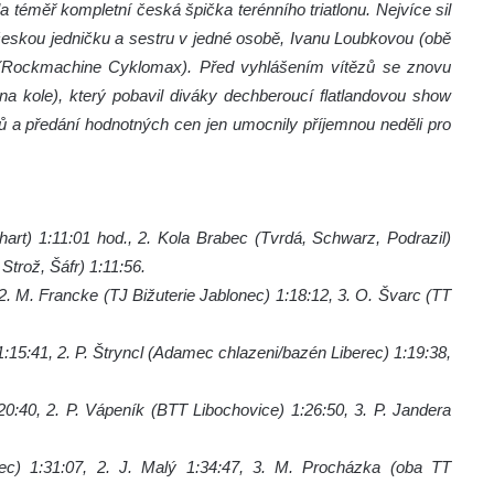
la téměř kompletní česká špička terénního triatlonu. Nejvíce sil
 českou jedničku a sestru v jedné osobě, Ivanu Loubkovou (obě
(Rockmachine Cyklomax). Před vyhlášením vítězů se znovu
a kole), který pobavil diváky dechberoucí flatlandovou show
zů a předání hodnotných cen jen umocnily příjemnou neděli pro
hart) 1:11:01 hod., 2. Kola Brabec (Tvrdá, Schwarz, Podrazil)
trož, Šáfr) 1:11:56.
, 2. M. Francke (TJ Bižuterie Jablonec) 1:18:12, 3. O. Švarc (TT
1:15:41, 2. P. Štryncl (Adamec chlazeni/bazén Liberec) 1:19:38,
20:40, 2. P. Vápeník (BTT Libochovice) 1:26:50, 3. P. Jandera
c) 1:31:07, 2. J. Malý 1:34:47, 3. M. Procházka (oba TT