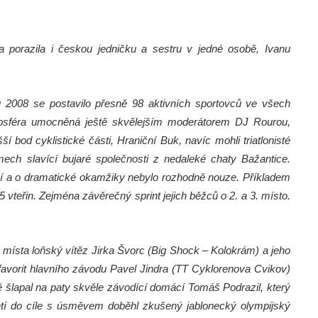
 porazila i českou jedničku a sestru v jedné osobě, Ivanu
u 2008 se postavilo přesně 98 aktivních sportovců ve všech
mosféra umocněná ještě skvělejším moderátorem DJ Rourou,
 bod cyklistické části, Hraniční Buk, navíc mohli triatlonisté
mech slavící bujaré společnosti z nedaleké chaty Bažantice.
í a o dramatické okamžiky nebylo rozhodně nouze. Příkladem
55 vteřin. Zejména závěrečný sprint jejich běžců o 2. a 3. místo.
místa loňský vítěz Jirka Švorc (Big Shock – Kolokrám) a jeho
 favorit hlavního závodu Pavel Jindra (TT Cyklorenova Cvikov)
ě šlapal na paty skvěle závodící domácí Tomáš Podrazil, který
řetí do cíle s úsměvem doběhl zkušený jablonecký olympijský