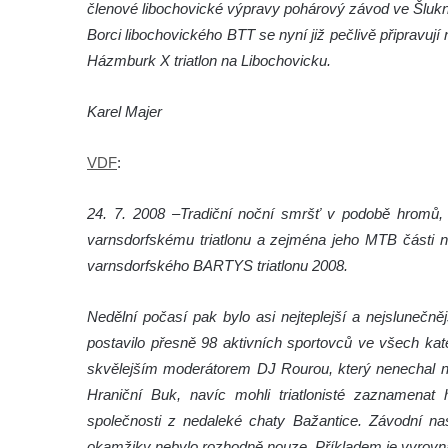
členové libochovické výpravy pohárový závod ve Šlu
Borci libochovického BTT se nyní již pečlivě připravuj
Házmburk X triatlon na Libochovicku.
Karel Majer
VDF
:
24. 7. 2008 –
Tradiční noční smršť v podobě hromů, b
varnsdorfskému triatlonu a zejména jeho MTB části n
varnsdorfského BARTYS triatlonu 2008.
Nedělní počasí pak bylo asi nejteplejší a nejslunečn
postavilo přesně 98 aktivních sportovců ve všech ka
skvělejším moderátorem DJ Rourou, který nenechal na 
Hraniční Buk, navíc mohli triatlonisté zaznamenat h
společnosti z nedaleké chaty Bažantice. Závodní na
okamžiky nebylo rozhodně nouze. Příkladem je vyrovnano