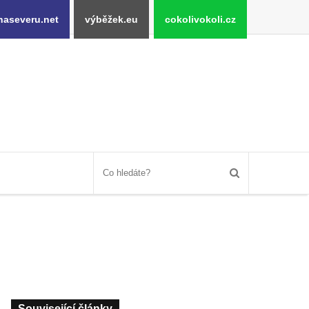
naseveru.net
výběžek.eu
cokolivokoli.cz
Související články