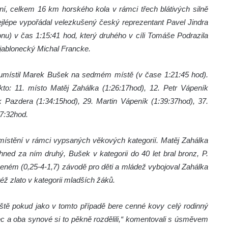
í, celkem 16 km horského kola v rámci třech blátivých silně
lépe vypořádal velezkušený český reprezentant Pavel Jindra
nu) v čas 1:15:41 hod, který druhého v cíli Tomáše Podrazila
l jablonecký Michal Francke.
 umístil Marek Bušek na sedmém místě (v čase 1:21:45 hod).
to: 11. místo Matěj Zahálka (1:26:17hod), 12. Petr Vápeník
 Pazdera (1:34:15hod), 29. Martin Vápeník (1:39:37hod), 37.
57:32hod.
místění v rámci vypsaných věkových kategorií. Matěj Zahálka
hned za ním druhý, Bušek v kategorii do 40 let bral bronz, P.
áceném (0,25-4-1,7) závodě pro děti a mládež vybojoval Zahálka
éž zlato v kategorii mladších žáků.
ště pokud jako v tomto případě bere cenné kovy celý rodinný
ec a oba synové si to pěkně rozdělili,“ komentovali s úsměvem