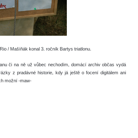
io / Mašíňák konal 3. ročník Bartys triatlonu.
anu či na ně už vůbec nechodím, domácí archiv občas vydá
ázky z pradávné historie, kdy já ještě o focení digitálem ani
ých možní -maw-