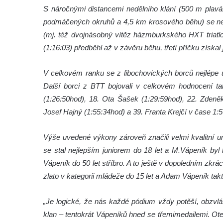
S náročnými distancemi nedělního klání (500 m plaván
podmáčených okruhů a 4,5 km krosového běhu) se nej
(mj. též dvojnásobný vítěz házmburkského HXT triatlo
(1:16:03) předběhl až v závěru běhu, třetí příčku získa
V celkovém ranku se z libochovických borců nejlépe
Další borci z BTT bojovali v celkovém hodnocení tak
(1:26:50hod), 18. Ota Šašek (1:29:59hod), 22. Zdeněk
Josef Hajný (1:55:34hod) a 39. Franta Krejčí v čase 1:
Výše uvedené výkony zároveň značili velmi kvalitní u
se stal nejlepším juniorem do 18 let a M.Vápeník byl 
Vápeník do 50 let stříbro. A to ještě v dopoledním zkr
zlato v kategorii mládeže do 15 let a Adam Vápeník takt
„Je logické, že nás každé pódium vždy potěší, obzvlá
klan – tentokrát Vápeníků hned se třemimedailemi. Ot