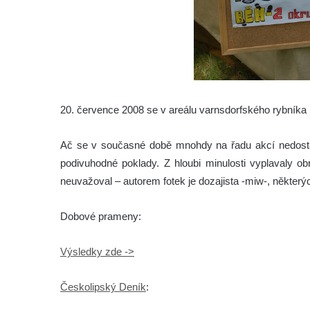
20. července 2008 se v areálu varnsdorfského rybníka R
Ač se v současné době mnohdy na řadu akcí nedost
podivuhodné poklady. Z hloubi minulosti vyplavaly obr
neuvažoval – autorem fotek je dozajista -miw-, někter
Dobové prameny:
Výsledky zde ->
Českolipský Deník
: