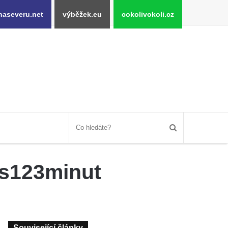
naseveru.net
výběžek.eu
cokolivokoli.cz
us123minut
Související články