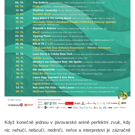
Když konečně jednou v pivovarské aréně perfektní zvuk, kdy
nic nehučí, nebzučí, nedrnčí, neřve a interpretovi je zázračně