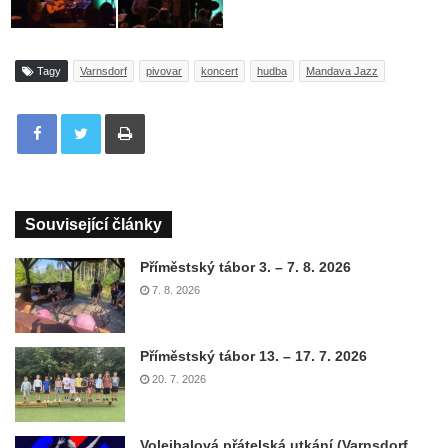
Tagy
Varnsdorf
pivovar
koncert
hudba
Mandava Jazz
Tisknout
Související články
Příměstský tábor 3. – 7. 8. 2026
7. 8. 2026
Příměstský tábor 13. – 17. 7. 2026
20. 7. 2026
Volejbalová přátelská utkání (Varnsdorf