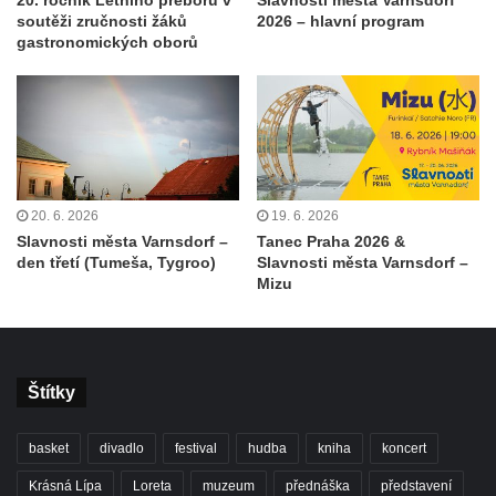
20. ročník Letního přeboru v
Slavnosti města Varnsdorf
soutěži zručnosti žáků
2026 – hlavní program
gastronomických oborů
20. 6. 2026
19. 6. 2026
Slavnosti města Varnsdorf –
Tanec Praha 2026 &
den třetí (Tumeša, Tygroo)
Slavnosti města Varnsdorf –
Mizu
Štítky
basket
divadlo
festival
hudba
kniha
koncert
Krásná Lípa
Loreta
muzeum
přednáška
představení