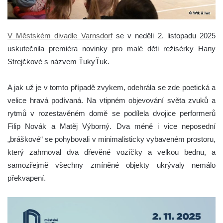
V Městském divadle Varnsdorf
se v neděli 2. listopadu 2025
uskutečnila premiéra novinky pro malé děti režisérky Hany
Strejčkové s názvem ŤukyŤuk.
A jak už je v tomto případě zvykem, odehrála se zde poetická a
velice hravá podívaná. Na vtipném objevování světa zvuků a
rytmů v rozestavěném domě se podílela dvojice performerů
Filip Novák a Matěj Výborný. Dva méně i vice neposední
„bráškové“ se pohybovali v minimalisticky vybaveném prostoru,
který zahrnoval dva dřevěné vozíčky a velkou bednu, a
samozřejmě všechny zmíněné objekty ukrývaly nemálo
překvapení.