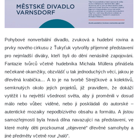
Pohybové nonverbální divadlo, zvuková a hudební rovina a
prvky nového cirkusu z Ťukyťuk vytvořily příjemné představení
pro nejmladší diváky, kteří byli do dění nenásilně zapojováni.
Fantazie tvůrců včetně hudebníka Michala Müllera přinášela
nečekané okamžiky, obzvlášť u tak jednoduchých věcí, jakou je
dřevěná krabička… A to je na tvorbě Strejčkové a kolektivů,
semknutých okolo jejích projektů, již pravidlem, že dokáží
vytěžit i tu největší všednost světa, aby ji proměnili v dosud
málo nebo vůbec viděné, nebo ji poskládali do autorské –
autentické mozaiky nepodbízivého obsahu a formátu. A jistou
samozřejmostí byla hravá dílna navazující na představení, ve
které mohly děti prozkoumat „objevené“ dřevěné samohyby a
jiné předměty včetně rour „haló“.