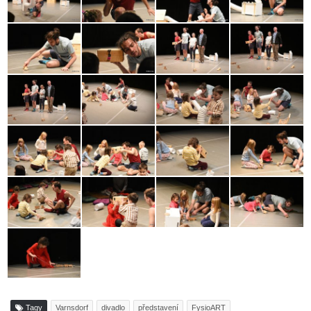
Tagy
Varnsdorf
divadlo
představení
FysioART