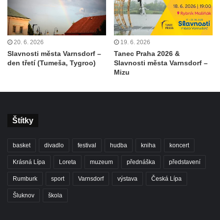
20. 6. 2026
19. 6. 2026
Slavnosti města Varnsdorf –
Tanec Praha 2026 &
den třetí (Tumeša, Tygroo)
Slavnosti města Varnsdorf –
Mizu
Štítky
basket
divadlo
festival
hudba
kniha
koncert
Krásná Lípa
Loreta
muzeum
přednáška
představení
Rumburk
sport
Varnsdorf
výstava
Česká Lípa
Šluknov
škola