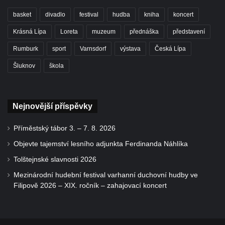
basket
divadlo
festival
hudba
kniha
koncert
Krásná Lípa
Loreta
muzeum
přednáška
představení
Rumburk
sport
Varnsdorf
výstava
Česká Lípa
Šluknov
škola
Nejnovější příspěvky
Příměstský tábor 3. – 7. 8. 2026
Objevte tajemství lesního adjunkta Ferdinanda Náhlíka
Tolštejnské slavnosti 2026
Mezinárodní hudební festival varhanní duchovní hudby ve
Filipově 2026 – XIX. ročník – zahajovací koncert