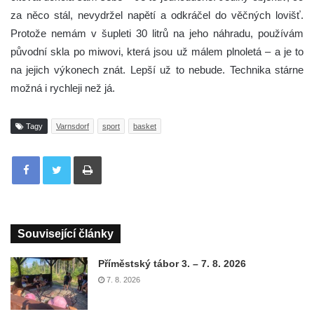
za něco stál, nevydržel napětí a odkráčel do věčných lovišť.
Protože nemám v šupleti 30 litrů na jeho náhradu, používám
původní skla po miwovi, která jsou už málem plnoletá – a je to
na jejich výkonech znát. Lepší už to nebude. Technika stárne
možná i rychleji než já.
Tagy
Varnsdorf
sport
basket
Tisknout
Související články
Příměstský tábor 3. – 7. 8. 2026
7. 8. 2026