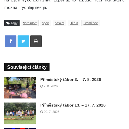
možná i rychleji než já.
Tagy
Varnsdorf
sport
basket
Děčín
Litoměřice
Tisknout
Související články
Příměstský tábor 3. – 7. 8. 2026
7. 8. 2026
Příměstský tábor 13. – 17. 7. 2026
20. 7. 2026