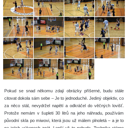
Pokud se snad někomu zdají obrázky příšerné, budu stále
citovat dokola sám sebe – Je to jednoduché. Jediný objektiv, co
za něco stál, nevydržel napětí a odkráčel do věčných lovišť.
Protože nemám v šupleti 30 litrů na jeho náhradu, používám
původní skla po miwovi, která jsou už málem plnoletá – a je to
na jejich výkonech znát. Lepší už to nebude. Technika stárne