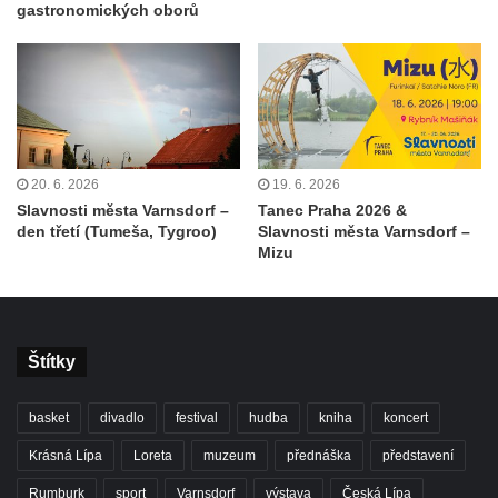
gastronomických oborů
20. 6. 2026
19. 6. 2026
Slavnosti města Varnsdorf –
Tanec Praha 2026 &
den třetí (Tumeša, Tygroo)
Slavnosti města Varnsdorf –
Mizu
Štítky
basket
divadlo
festival
hudba
kniha
koncert
Krásná Lípa
Loreta
muzeum
přednáška
představení
Rumburk
sport
Varnsdorf
výstava
Česká Lípa