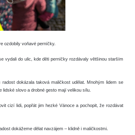
ve ozdobily voňavé perníčky.
e vydali do ulic, kde děti perníčky rozdávaly většinou starším
 radost dokázala taková maličkost udělat. Mnohým lidem se
že lidské slovo a drobné gesto mají velikou sílu.
vit cizí lidi, popřát jim hezké Vánoce a pochopit, že rozdávat
adost dokážeme dělat navzájem – klidně i maličkostmi.