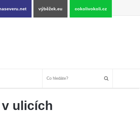
naseveru.net
výběžek.eu
cokolivokoli.cz
v ulicích