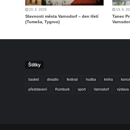
20. 6. 2026
19. 6. 2
Slavnosti města Varnsdorf – den třetí
Tanec Pr
(Tumeša, Tygroo)
Varnsdor
Štítky
basket
divadlo
festival
hudba
kniha
konce
představení
Rumburk
sport
Varnsdorf
výstava