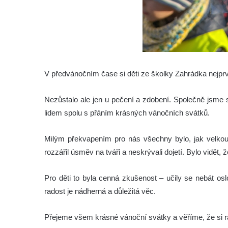
V předvánočním čase si děti ze školky Zahrádka nejpr
Nezůstalo ale jen u pečení a zdobení. Společně jsme s
lidem spolu s přáním krásných vánočních svátků.
Milým překvapením pro nás všechny bylo, jak velkou
rozzářil úsměv na tváři a neskrývali dojetí. Bylo vidět, 
Pro děti to byla cenná zkušenost – učily se nebát oslo
radost je nádherná a důležitá věc.
Přejeme všem krásné vánoční svátky a věříme, že si r