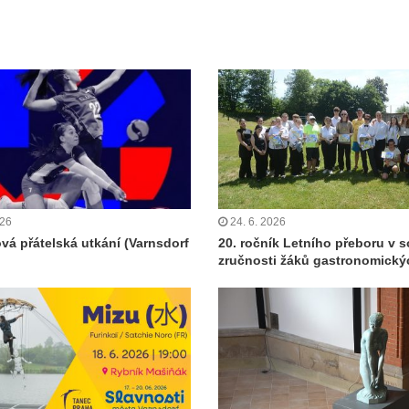
026
24. 6. 2026
ová přátelská utkání (Varnsdorf
20. ročník Letního přeboru v s
zručnosti žáků gastronomický