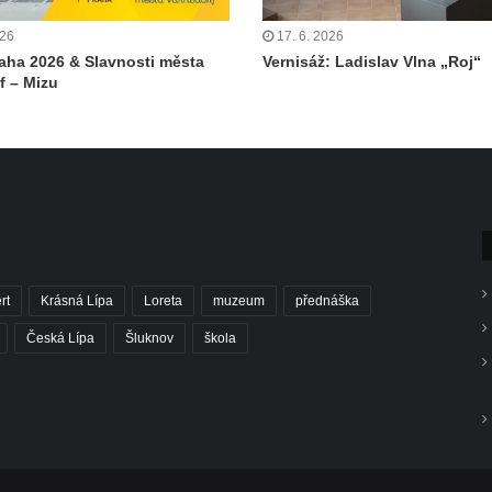
026
17. 6. 2026
aha 2026 & Slavnosti města
Vernisáž: Ladislav Vlna „Roj“
f – Mizu
rt
Krásná Lípa
Loreta
muzeum
přednáška
Česká Lípa
Šluknov
škola