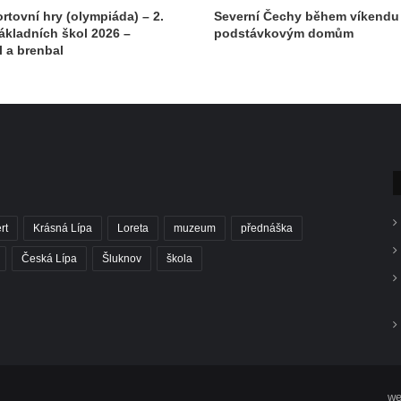
rtovní hry (olympiáda) – 2.
Severní Čechy během víkendu 
ákladních škol 2026 –
podstávkovým domům
l a brenbal
rt
Krásná Lípa
Loreta
muzeum
přednáška
Česká Lípa
Šluknov
škola
we