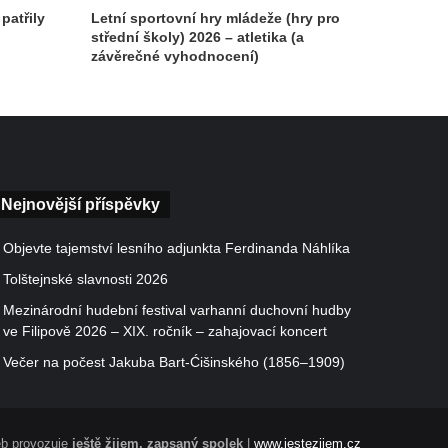
patřily
Letní sportovní hry mládeže (hry pro
střední školy) 2026 – atletika (a
závěrečné vyhodnocení)
Nejnovější příspěvky
Objevte tajemství lesního adjunkta Ferdinanda Náhlíka
Tolštejnské slavnosti 2026
Mezinárodní hudební festival varhanní duchovní hudby
ve Filipově 2026 – XIX. ročník – zahajovací koncert
Večer na počest Jakuba Bart-Ćišinského (1856–1909)
b provozuje
ještě žijem, zapsaný spolek
|
www.jestezijem.cz