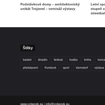
Podstávkové domy – architektonický
Letní spo
unikát Trojzemí – vernisáž výstavy
stupeň z
streetbal
Štítky
basket
divadlo
festival
hudba
kniha
konce
představení
Rumburk
sport
Varnsdorf
výstava
www.vybezek.eu
|
info@vybezek.eu