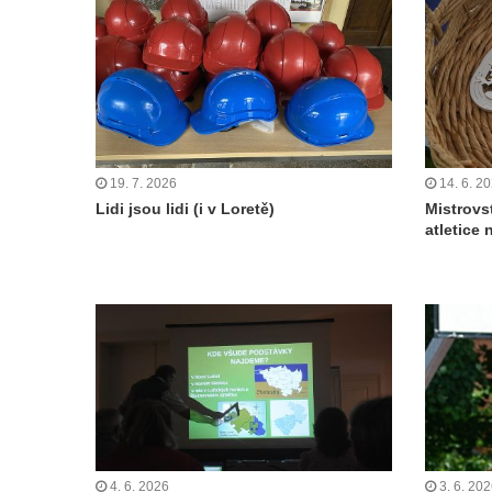
19. 7. 2026
14. 6. 2
Lidi jsou lidi (i v Loretě)
Mistrovs
atletice
4. 6. 2026
3. 6. 20