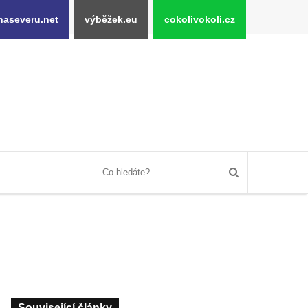
naseveru.net
výběžek.eu
cokolivokoli.cz
Související články