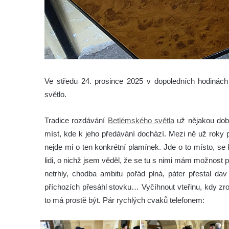
Ve středu 24. prosince 2025 v dopoledních hodinác
světlo.
Tradice rozdávání
Betlémského světla
už nějakou dobu
míst, kde k jeho předávání dochází. Mezi ně už roky p
nejde mi o ten konkrétní plamínek. Jde o to místo, s
lidi, o nichž jsem věděl, že se tu s nimi mám možnost po
netrhly, chodba ambitu pořád plná, páter přestal da
příchozích přesáhl stovku… Vyčíhnout vteřinu, kdy zr
to má prostě být. Pár rychlých cvaků telefonem: