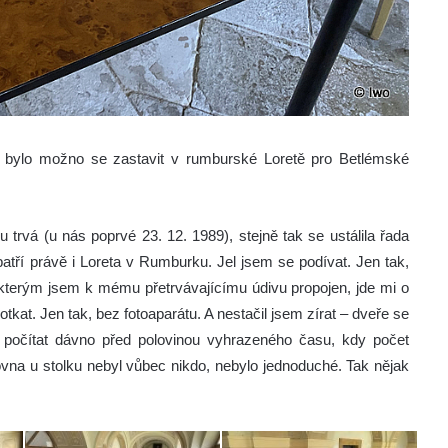
h bylo možno se zastavit v rumburské Loretě pro Betlémské
 trvá (u nás poprvé 23. 12. 1989), stejně tak se ustálila řada
atří právě i Loreta v Rumburku. Jel jsem se podívat. Jen tak,
e kterým jsem k mému přetrvávajícímu údivu propojen, jde mi o
tkat. Jen tak, bez fotoaparátu. A nestačil jsem zírat – dveře se
v počítat dávno před polovinou vyhrazeného času, kdy počet
ovna u stolku nebyl vůbec nikdo, nebylo jednoduché. Tak nějak