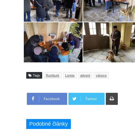
Tagy
Rumburk
Loreta
advent
vánoce
Tisknout
Facebook
Twitter
Podobné články