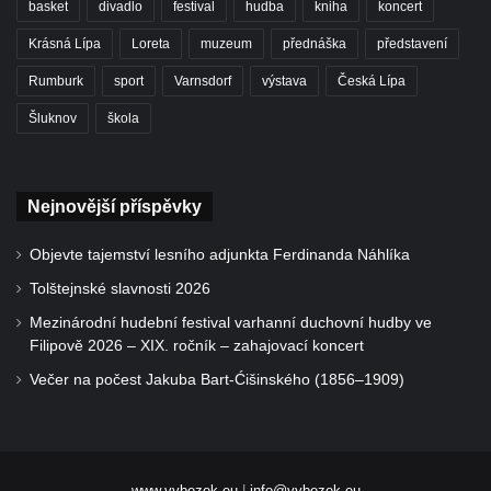
basket
divadlo
festival
hudba
kniha
koncert
Krásná Lípa
Loreta
muzeum
přednáška
představení
Rumburk
sport
Varnsdorf
výstava
Česká Lípa
Šluknov
škola
Nejnovější příspěvky
Objevte tajemství lesního adjunkta Ferdinanda Náhlíka
Tolštejnské slavnosti 2026
Mezinárodní hudební festival varhanní duchovní hudby ve
Filipově 2026 – XIX. ročník – zahajovací koncert
Večer na počest Jakuba Bart-Ćišinského (1856–1909)
www.vybezek.eu
|
info@vybezek.eu