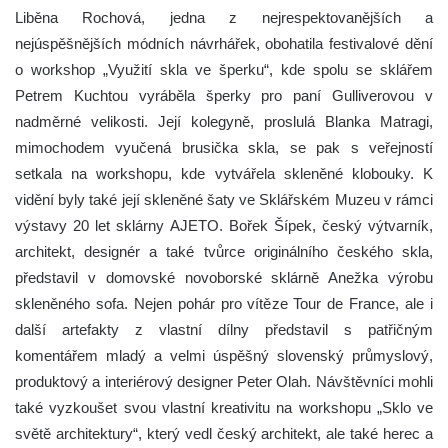
Liběna Rochová, jedna z nejrespektovanějších a
nejúspěšnějších módních návrhářek, obohatila festivalové dění
o workshop „Využití skla ve šperku“, kde spolu se sklářem
Petrem Kuchtou vyráběla šperky pro paní Gulliverovou v
nadměrné velikosti. Její kolegyně, proslulá Blanka Matragi,
mimochodem vyučená brusička skla, se pak s veřejností
setkala na workshopu, kde vytvářela skleněné klobouky. K
vidění byly také její skleněné šaty ve Sklářském Muzeu v rámci
výstavy 20 let sklárny AJETO. Bořek Šípek, český výtvarník,
architekt, designér a také tvůrce originálního českého skla,
představil v domovské novoborské sklárně Anežka výrobu
skleněného sofa. Nejen pohár pro vítěze Tour de France, ale i
další artefakty z vlastní dílny představil s patřičným
komentářem mladý a velmi úspěšný slovenský průmyslový,
produktový a interiérový designer Peter Olah. Návštěvníci mohli
také vyzkoušet svou vlastní kreativitu na workshopu „Sklo ve
světě architektury“, který vedl český architekt, ale také herec a