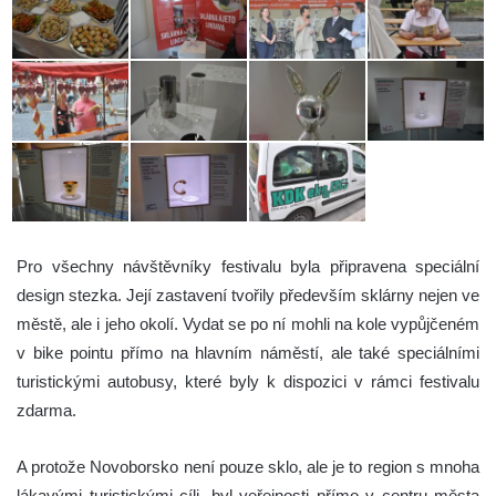
Pro všechny návštěvníky festivalu byla připravena speciální
design stezka. Její zastavení tvořily především sklárny nejen ve
městě, ale i jeho okolí. Vydat se po ní mohli na kole vypůjčeném
v bike pointu přímo na hlavním náměstí, ale také speciálními
turistickými autobusy, které byly k dispozici v rámci festivalu
zdarma.
A protože Novoborsko není pouze sklo, ale je to region s mnoha
lákavými turistickými cíli, byl veřejnosti přímo v centru města