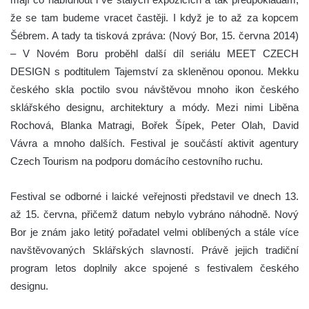
že se tam budeme vracet častěji. I když je to až za kopcem
Šébrem. A tady ta tisková zpráva:
(Nový Bor, 15. června 2014)
– V Novém Boru proběhl další díl seriálu MEET CZECH
DESIGN s podtitulem Tajemství za skleněnou oponou. Mekku
českého skla poctilo svou návštěvou mnoho ikon českého
sklářského designu, architektury a módy. Mezi nimi Liběna
Rochová, Blanka Matragi, Bořek Šípek, Peter Olah, David
Vávra a mnoho dalších. Festival je součástí aktivit agentury
Czech Tourism na podporu domácího cestovního ruchu.
Festival se odborné i laické veřejnosti představil ve dnech 13.
až 15. června, přičemž datum nebylo vybráno náhodně. Nový
Bor je znám jako letitý pořadatel velmi oblíbených a stále více
navštěvovaných Sklářských slavností. Právě jejich tradiční
program letos doplnily akce spojené s festivalem českého
designu.