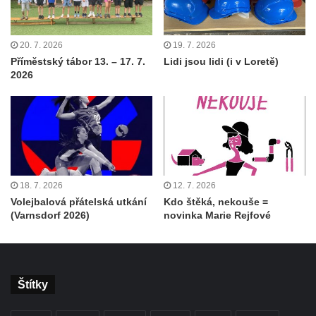
20. 7. 2026
19. 7. 2026
Příměstský tábor 13. – 17. 7.
Lidi jsou lidi (i v Loretě)
2026
18. 7. 2026
12. 7. 2026
Volejbalová přátelská utkání
Kdo štěká, nekouše =
(Varnsdorf 2026)
novinka Marie Rejfové
Štítky