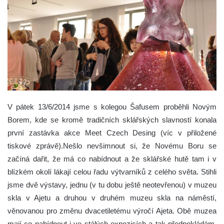
V pátek 13/6/2014 jsme s kolegou Šafusem proběhli Novým
Borem, kde se kromě tradičních sklářských slavností konala
první zastávka akce Meet Czech Desing (víc v přiložené
tiskové zprávě).Nešlo nevšimnout si, že Novému Boru se
začíná dařit, že má co nabídnout a že sklářské hutě tam i v
blízkém okolí lákají celou řadu výtvarníků z celého světa. Stihli
jsme dvě výstavy, jednu (v tu dobu ještě neotevřenou) v muzeu
skla v Ajetu a druhou v druhém muzeu skla na náměstí,
věnovanou pro změnu dvacetiletému výročí Ajeta. Obě muzea
mají co nabídnout i ve stálých expozicích a tak předpokládám,