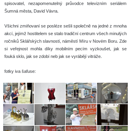
spisovatel, nezapomenutelný průvodce televizním seriálem
Šumná města, David Vávra.
Všichni zmiňovaní se posléze sešli společně na jedné z mnoha
akcí, jejímž hostitelem se stalo tradiční centrum všech minulých
ročníků Sklářských slavností, náměstí Míru v Novém Boru. Zde
si veřejnost mohla díky mobilním pecím vyzkoušet, jak se
fouká sklo, jak se zdobí neb jak se vyrábějí vitráže.
fotky iva šafuse: