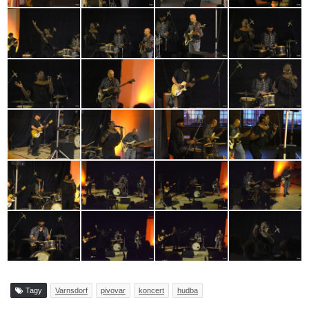
Tagy
Varnsdorf
pivovar
koncert
hudba