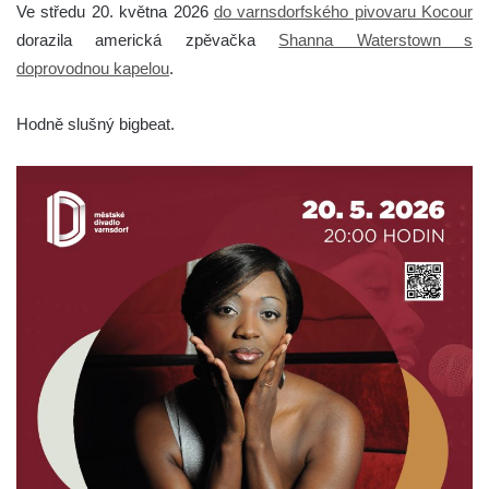
Ve středu 20. května 2026
do varnsdorfského pivovaru Kocour
dorazila americká zpěvačka
Shanna Waterstown s
doprovodnou kapelou
.
Hodně slušný bigbeat.