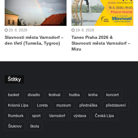
20. 6. 2026
19. 6. 2026
Slavnosti města Varnsdorf –
Tanec Praha 2026 &
den třetí (Tumeša, Tygroo)
Slavnosti města Varnsdorf –
Mizu
Štítky
basket
divadlo
festival
hudba
kniha
koncert
Krásná Lípa
Loreta
muzeum
přednáška
představení
Rumburk
sport
Varnsdorf
výstava
Česká Lípa
Šluknov
škola