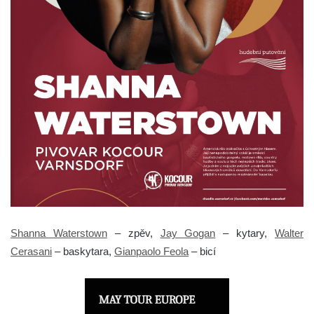
Shanna Waterstown
– zpěv,
Jay Gogan
– kytary,
Walter
Cerasani
– baskytara,
Gianpaolo Feola
– bicí