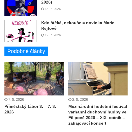
2026)
18. 7. 2026
Kdo štěká, nekouše = novinka Marie
Rejfové
12. 7. 2026
Podobné články
7. 8. 2026
2. 8. 2026
Příměstský tábor 3. – 7. 8.
Mezinárodní hudební festival
2026
varhanní duchovní hudby ve
Filipově 2026 – XIX. ročník –
zahajovací koncert