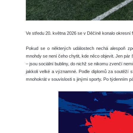
Ve středu 20. května 2026 se v Děčíně konalo okresní 
Pokud se o některých událostech nechá alespoň zpě
mnohdy se není čeho chytit, kde něco objevit. Jen pár šk
– jsou sociální bubliny, do nichž se nikomu zvenčí nemů
jakkoli velké a významné. Podle diplomů za soutěží st
mnohokrát v souvislosti s jinými sporty. Po týdenním pátr