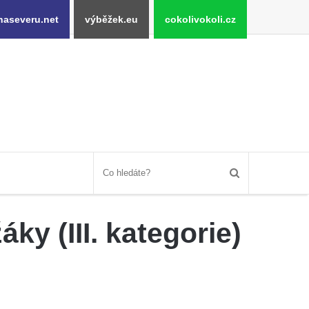
naseveru.net
výběžek.eu
cokolivokoli.cz
ky (III. kategorie)