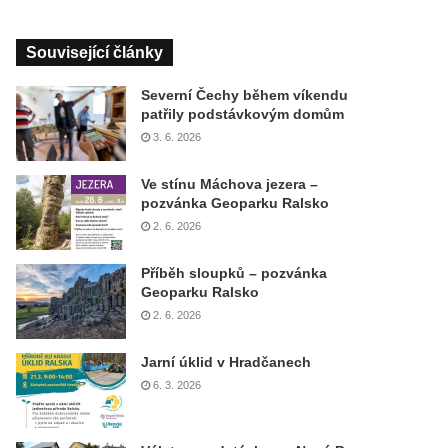
Související články
Severní Čechy během víkendu
patřily podstávkovým domům
3. 6. 2026
Ve stínu Máchova jezera –
pozvánka Geoparku Ralsko
2. 6. 2026
Příběh sloupků – pozvánka
Geoparku Ralsko
2. 6. 2026
Jarní úklid v Hradčanech
6. 3. 2026