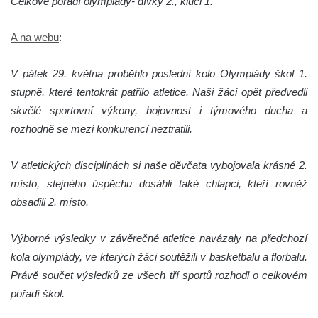
Celkové pořadí olympiády- dívky 2., kluci 1.
A na webu
:
V pátek 29. května proběhlo poslední kolo Olympiády škol 1.
stupně, které tentokrát patřilo atletice. Naši žáci opět předvedli
skvělé sportovní výkony, bojovnost i týmového ducha a
rozhodně se mezi konkurencí neztratili.
V atletických disciplínách si naše děvčata vybojovala krásné 2.
místo, stejného úspěchu dosáhli také chlapci, kteří rovněž
obsadili 2. místo.
Výborné výsledky v závěrečné atletice navázaly na předchozí
kola olympiády, ve kterých žáci soutěžili v basketbalu a florbalu.
Právě součet výsledků ze všech tří sportů rozhodl o celkovém
pořadí škol.