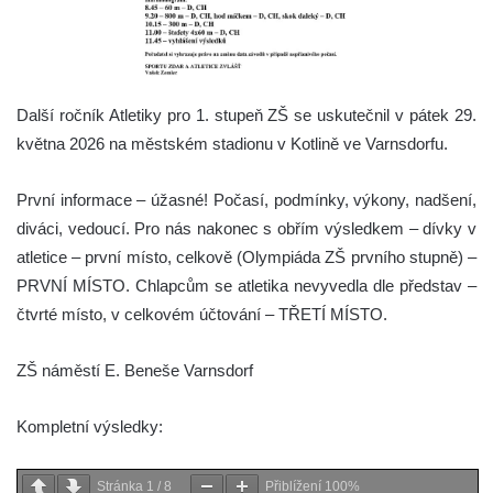
Další ročník Atletiky pro 1. stupeň ZŠ se uskutečnil v pátek 29.
května 2026 na městském stadionu v Kotlině ve Varnsdorfu.
První informace – úžasné! Počasí, podmínky, výkony, nadšení,
diváci, vedoucí. Pro nás nakonec s obřím výsledkem – dívky v
atletice – první místo, celkově (Olympiáda ZŠ prvního stupně) –
PRVNÍ MÍSTO. Chlapcům se atletika nevyvedla dle představ –
čtvrté místo, v celkovém účtování – TŘETÍ MÍSTO.
ZŠ náměstí E. Beneše Varnsdorf
Kompletní výsledky:
Stránka
1
/
8
Přiblížení
100%