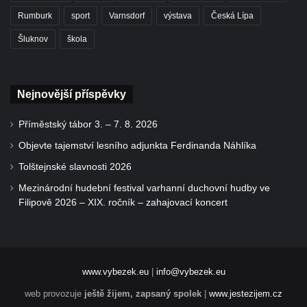
Rumburk
sport
Varnsdorf
výstava
Česká Lípa
Šluknov
škola
Nejnovější příspěvky
Příměstský tábor 3. – 7. 8. 2026
Objevte tajemství lesního adjunkta Ferdinanda Náhlíka
Tolštejnské slavnosti 2026
Mezinárodní hudební festival varhanní duchovní hudby ve
Filipově 2026 – XIX. ročník – zahajovací koncert
www.vybezek.eu
|
info@vybezek.eu
web provozuje
ještě žijem, zapsaný spolek
|
www.jestezijem.cz