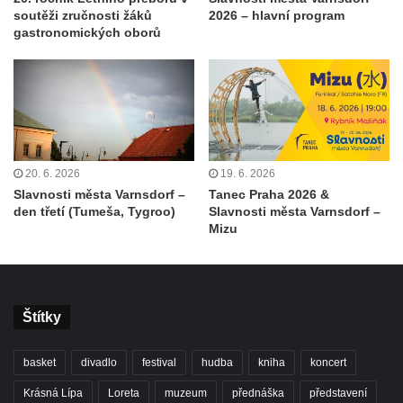
soutěži zručnosti žáků
2026 – hlavní program
gastronomických oborů
20. 6. 2026
19. 6. 2026
Slavnosti města Varnsdorf –
Tanec Praha 2026 &
den třetí (Tumeša, Tygroo)
Slavnosti města Varnsdorf –
Mizu
Štítky
basket
divadlo
festival
hudba
kniha
koncert
Krásná Lípa
Loreta
muzeum
přednáška
představení