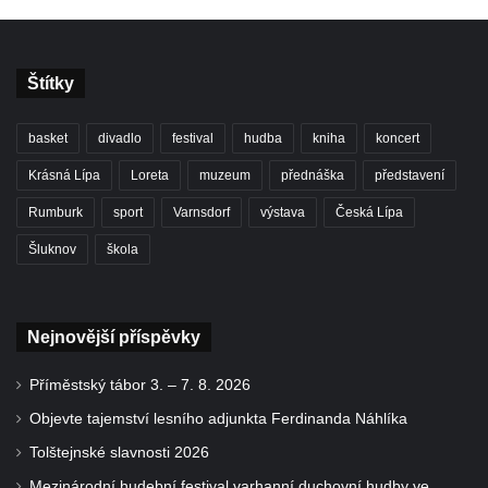
Štítky
basket
divadlo
festival
hudba
kniha
koncert
Krásná Lípa
Loreta
muzeum
přednáška
představení
Rumburk
sport
Varnsdorf
výstava
Česká Lípa
Šluknov
škola
Nejnovější příspěvky
Příměstský tábor 3. – 7. 8. 2026
Objevte tajemství lesního adjunkta Ferdinanda Náhlíka
Tolštejnské slavnosti 2026
Mezinárodní hudební festival varhanní duchovní hudby ve