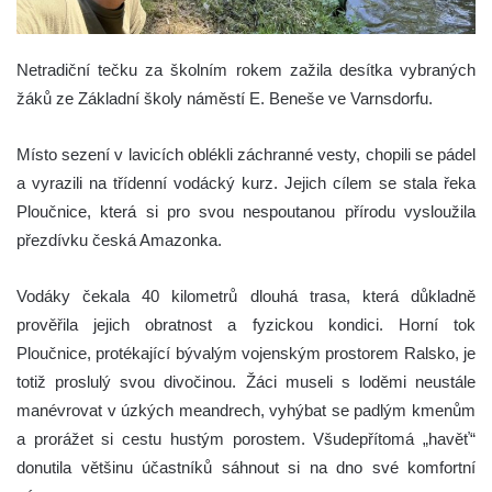
Netradiční tečku za školním rokem zažila desítka vybraných
žáků ze Základní školy náměstí E. Beneše ve Varnsdorfu.
Místo sezení v lavicích oblékli záchranné vesty, chopili se pádel
a vyrazili na třídenní vodácký kurz. Jejich cílem se stala řeka
Ploučnice, která si pro svou nespoutanou přírodu vysloužila
přezdívku česká Amazonka.
Vodáky čekala 40 kilometrů dlouhá trasa, která důkladně
prověřila jejich obratnost a fyzickou kondici. Horní tok
Ploučnice, protékající bývalým vojenským prostorem Ralsko, je
totiž proslulý svou divočinou. Žáci museli s loděmi neustále
manévrovat v úzkých meandrech, vyhýbat se padlým kmenům
a prorážet si cestu hustým porostem. Všudepřítomá „havěť“
donutila většinu účastníků sáhnout si na dno své komfortní