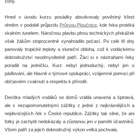
zóny.
Hned v úvodu kurzu posádky absolvovaly pověstný křest
ohněm v podobě průjezdu
Průrvou Ploučnice
, kde řeka protéká
skalním tunelem. Náročnou plavbu plnou technických překážek
však žákům stoprocentně vynahradilo počasí. Po celé tři dny
panovaly tropické teploty a sluneční obloha, což k vodáckému
dobrodružství neodmyslitelně patří. Žáci si s nástrahami řeky
poradili na jedničku. Kurz nebyl jednoduchý, nebyl jen o
pádlování, ale hlavně o týmové spolupráci, vzájemné pomoci při
občasném cvaknutí a respektu k přírodě.
Desítka mladých vodáků se domů vrátila unavená a špinavá,
ale s nezapomenutelnými zážitky z jedné z nejkrásnějších a
nejdivočejších řek v České republice. Zážitky tak silné, že ani
fotky je zachytit nedokázaly a zůstanou jen v paměti účastníků.
Všem patří za jejich dobrodružný výkon velká pochvala.