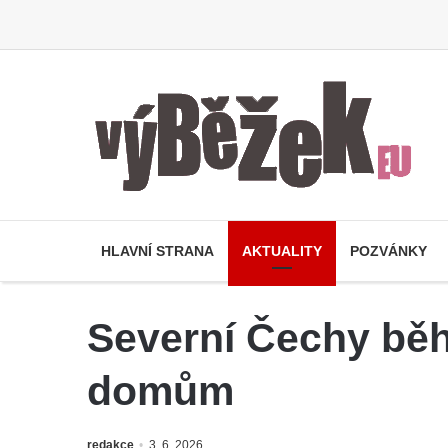
HLAVNÍ STRANA
AKTUALITY
POZVÁNKY
Severní Čechy bě
domům
redakce
3. 6. 2026