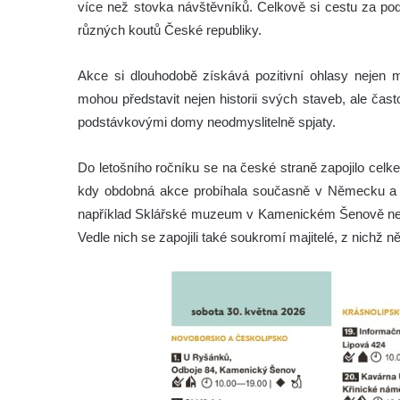
více než stovka návštěvníků. Celkově si cestu za pod
různých koutů České republiky.
Akce si dlouhodobě získává pozitivní ohlasy nejen m
mohou představit nejen historii svých staveb, ale čast
podstávkovými domy neodmyslitelně spjaty.
Do letošního ročníku se na české straně zapojilo celke
kdy obdobná akce probíhala současně v Německu a Po
například Sklářské muzeum v Kamenickém Šenově ne
Vedle nich se zapojili také soukromí majitelé, z nichž n