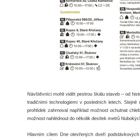
Návštěvníci mohli vidět pestrou škálu staveb – od his
tradičními technologiemi v posledních letech. Stej
prohlídek zahrnoval například možnost ochutnat chleb
možnost nahlédnout do několik desítek metrů hlubokých
Hlavním cílem Dne otevřených dveří podstávkových 