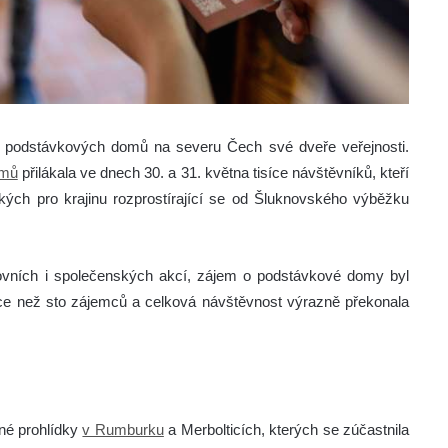
y podstávkových domů na severu Čech své dveře veřejnosti.
omů
přilákala ve dnech 30. a 31. května tisíce návštěvníků, kteří
ických pro krajinu rozprostírající se od Šluknovského výběžku
rtovních i společenských akcí, zájem o podstávkové domy byl
ce než sto zájemců a celková návštěvnost výrazně překonala
né prohlídky
v Rumburku
a Merbolticích, kterých se zúčastnila