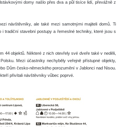
stávkovými domy našlo přes dva a půl tisíce lidí, převážně z
ezi návštěvníky, ale také mezi samotnými majiteli domů. Ti
o i tradiční stavební postupy a řemeslné techniky, které jsou s
m 44 objektů. Některé z nich otevřely své dveře také v neděli,
lsku. Mezi účastníky nechyběly veřejně přístupné objekty,
bo Dům česko-německého porozumění v Jablonci nad Nisou.
ěkteří přivítali návštěvníky vůbec poprvé.