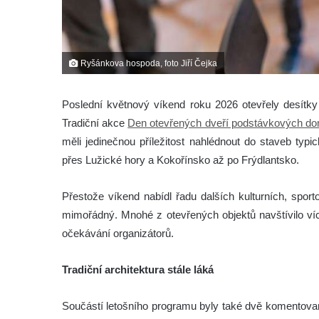
Ryšánkova hospoda, foto Jiří Čejka
Poslední květnový víkend roku 2026 otevřely desítk
Tradiční akce
Den otevřených dveří podstávkových d
měli jedinečnou příležitost nahlédnout do staveb typ
přes Lužické hory a Kokořínsko až po Frýdlantsko.
Přestože víkend nabídl řadu dalších kulturních, spo
mimořádný. Mnohé z otevřených objektů navštívilo ví
očekávání organizátorů.
Tradiční architektura stále láká
Součástí letošního programu byly také dvě komentova