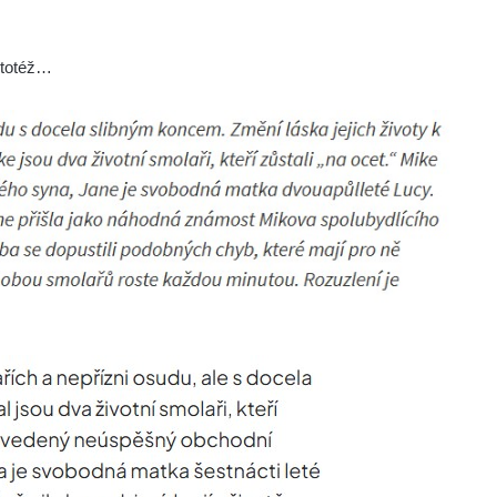
o totéž…