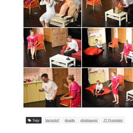
Tagy
Varnsdorf
divadlo
představení
JT Promotion