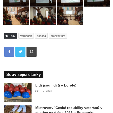
Tagy
Varnsdorf
beseda
architektura
Tisknout
Související články
Lidi jsou lidi (i v Loretě)
19. 7. 2026
Mistrovství České republiky veteránů v
atletice na dráze 2026 v Rumburku