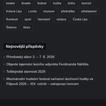
basket
divadlo
festival
hudba
kniha
koncert
Krásná Lípa
Loreta
muzeum
přednáška
představení
Rumburk
sport
Varnsdorf
výstava
Česká Lípa
Šluknov
škola
Nejnovější příspěvky
Příměstský tábor 3. – 7. 8. 2026
Objevte tajemství lesního adjunkta Ferdinanda Náhlíka
Tolštejnské slavnosti 2026
Mezinárodní hudební festival varhanní duchovní hudby ve
Filipově 2026 – XIX. ročník – zahajovací koncert