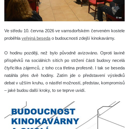
Ve středu 10. června 2026 ve varnsdorfském červeném kostele
proběhla
veřejná beseda
o budoucnosti zdejší kinokavárny.
O hodinu později, než bylo původně avizováno. Oproti lavině
příspěvků na sociálních sítích po stržení části budovy necelá
čtyřicítka zájemců, z toho cca třetina profesně. I tak se beseda
natáhla přes dvě hodiny. Zatím jde o představení výsledků
debat v užším kruhu, o nástřel možností, představ, kompromisů
– jaké budou další kroky, to se teprve uvidí.