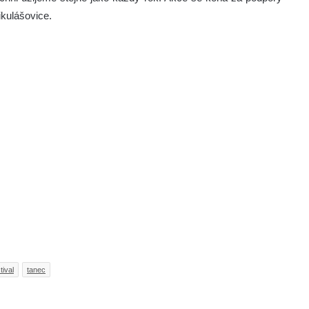
kulášovice.
tival
tanec