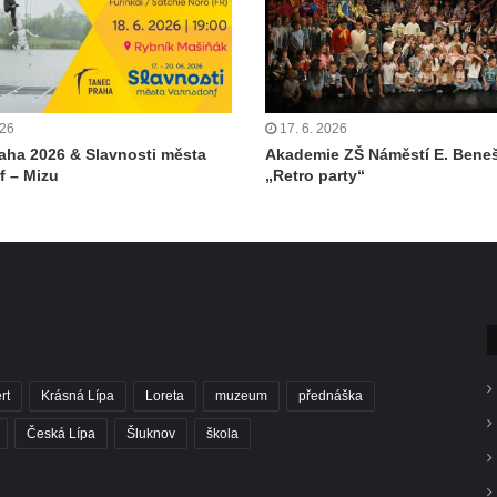
026
17. 6. 2026
aha 2026 & Slavnosti města
Akademie ZŠ Náměstí E. Beneš
f – Mizu
„Retro party“
rt
Krásná Lípa
Loreta
muzeum
přednáška
Česká Lípa
Šluknov
škola