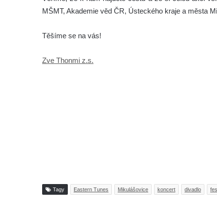
MŠMT, Akademie věd ČR, Ústeckého kraje a města Mi
Těšíme se na vás!
Zve Thonmi z.s.
Tagy
Eastern Tunes
Mikulášovice
koncert
divadlo
fes
Tisknout