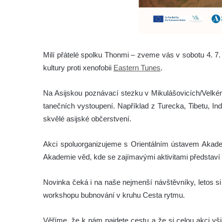
Milí přátelé spolku Thonmi – zveme vás v sobotu 4. 7. 
kultury proti xenofobii
Eastern Tunes
.
Na Asijskou poznávací stezku v Mikulášovicích/Velkém
tanečních vystoupení. Například z Turecka, Tibetu, Ind
skvělé asijské občerstvení.
Akci spoluorganizujeme s Orientálním ústavem Akademi
Akademie věd, kde se zajímavými aktivitami představí i 
Novinka čeká i na naše nejmenší návštěvníky, letos s
workshopu bubnování v kruhu Cesta rytmu.
Věříme, že k nám najdete cestu a že si celou akci vš