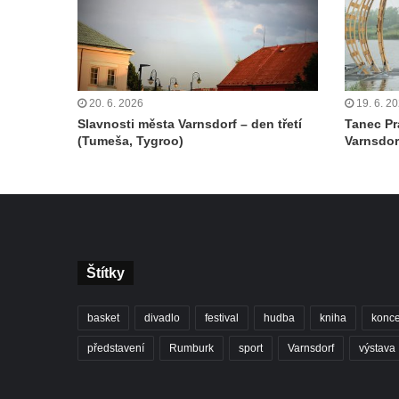
20. 6. 2026
19. 6. 2
Slavnosti města Varnsdorf – den třetí
Tanec Pr
(Tumeša, Tygroo)
Varnsdor
Štítky
basket
divadlo
festival
hudba
kniha
konce
představení
Rumburk
sport
Varnsdorf
výstava