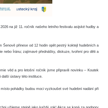
2026 na již 11. ročník našeho letního festivalu asijské hudby a
 Šenově přinese od 12 hodin opět pestrý koktejl hudebních a
ie nebo Íránu; zajímavé přednášky, diskuze, tvoření pro děti a
e věd a pro letošní ročník jsme připravili novinku – Koutek
další ústavy této instituce.
i místo pohádky budou moci vyzkoušet své hudební nadání při
ichni užijeme stejně jako každý rok! Akce se koná za podpory