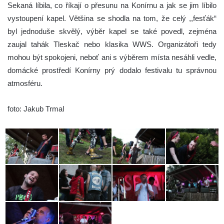
Sekaná líbila, co říkají o přesunu na Konírnu a jak se jim líbilo
vystoupení kapel. Většina se shodla na tom, že celý ,,fesťák“
byl jednoduše skvělý, výběr kapel se také povedl, zejména
zaujal tahák Tleskač nebo klasika WWS. Organizátoři tedy
mohou být spokojeni, neboť ani s výběrem místa nesáhli vedle,
domácké prostředí Konírny prý dodalo festivalu tu správnou
atmosféru.
foto: Jakub Trmal