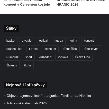
koncert v Červeném kostele
HRANIC 2026
Štítky
basket
divadlo
festival
hudba
kniha
koncert
Krásná Lípa
Loreta
muzeum
přednáška
představení
Rumburk
sport
Varnsdorf
výstava
Česká Lípa
Šluknov
škola
Nejnovější příspěvky
Objevte tajemství lesního adjunkta Ferdinanda Náhlíka
Tolštejnské slavnosti 2026