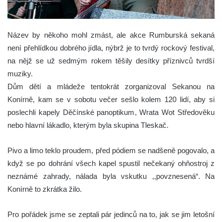
Název by někoho mohl zmást, ale akce Rumburská sekaná
není přehlídkou dobrého jídla, nýbrž je to tvrdý rockový festival,
na nějž se už sedmým rokem těšily desítky příznivců tvrdší
muziky.
Dům dětí a mládeže tentokrát zorganizoval Sekanou na
Konírně, kam se v sobotu večer sešlo kolem 120 lidí, aby si
poslechli kapely Děčínské panoptikum, Wrata Wot Středověku
nebo hlavní lákadlo, kterým byla skupina Tleskač.
Pivo a limo teklo proudem, před pódiem se nadšeně pogovalo, a
když se po dohrání všech kapel spustil nečekaný ohňostroj z
neznámé zahrady, nálada byla vskutku ,,povznesená“. Na
Konírně to zkrátka žilo.
Pro pořádek jsme se zeptali pár jedinců na to, jak se jim letošní