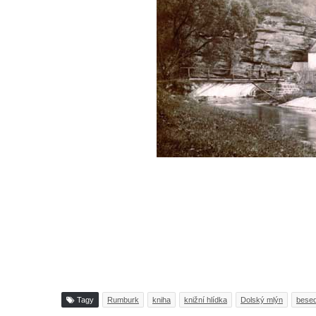
Tagy
Rumburk
kniha
knižní hlídka
Dolský mlýn
bese