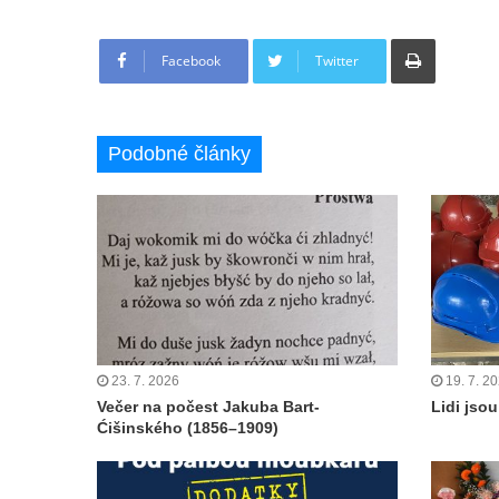
Tisknout
Facebook
Twitter
Podobné články
23. 7. 2026
19. 7. 2
Večer na počest Jakuba Bart-
Lidi jsou 
Ćišinského (1856–1909)