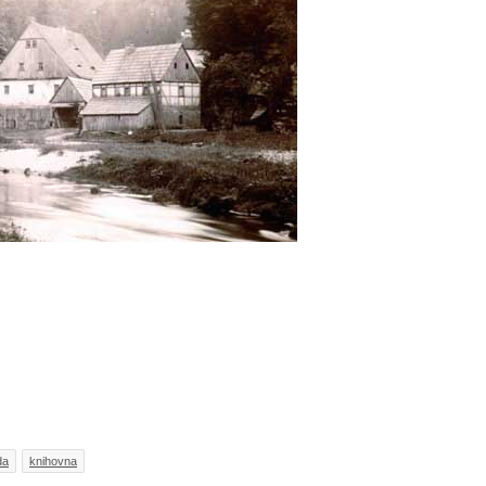
da
knihovna