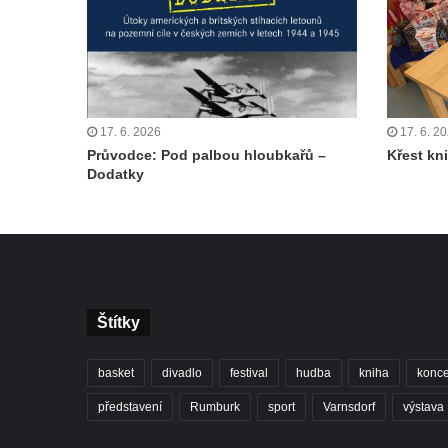
17. 6. 2026
17. 6. 2
Průvodce: Pod palbou hloubkařů –
Křest kn
Dodatky
Štítky
basket
divadlo
festival
hudba
kniha
konce
představení
Rumburk
sport
Varnsdorf
výstava