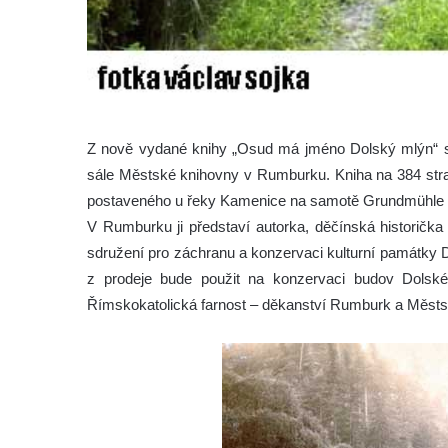
Z nově vydané knihy „Osud má jméno Dolský mlýn“ se
sále Městské knihovny v Rumburku. Kniha na 384 stra
postaveného u řeky Kamenice na samotě Grundmühle 
V Rumburku ji představí autorka, děčínská historička
sdružení pro záchranu a konzervaci kulturní památky 
z prodeje bude použit na konzervaci budov Dolské
Římskokatolická farnost – děkanství Rumburk a Měst