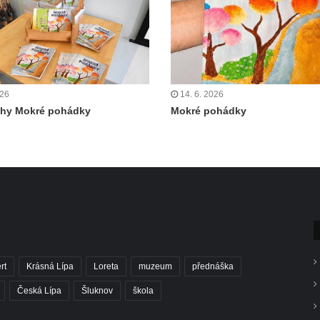
026
14. 6. 2026
ihy Mokré pohádky
Mokré pohádky
rt
Krásná Lípa
Loreta
muzeum
přednáška
Česká Lípa
Šluknov
škola