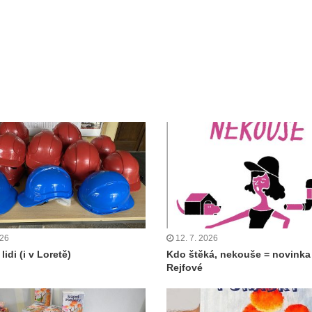
026
12. 7. 2026
lidi (i v Loretě)
Kdo štěká, nekouše = novinka
Rejfové