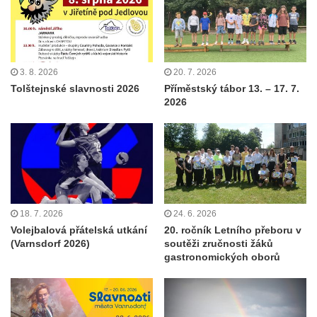
3. 8. 2026
20. 7. 2026
Tolštejnské slavnosti 2026
Příměstský tábor 13. – 17. 7.
2026
18. 7. 2026
24. 6. 2026
Volejbalová přátelská utkání
20. ročník Letního přeboru v
(Varnsdorf 2026)
soutěži zručnosti žáků
gastronomických oborů