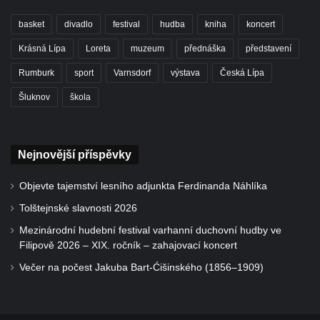
basket
divadlo
festival
hudba
kniha
koncert
Krásná Lípa
Loreta
muzeum
přednáška
představení
Rumburk
sport
Varnsdorf
výstava
Česká Lípa
Šluknov
škola
Nejnovější příspěvky
Objevte tajemství lesního adjunkta Ferdinanda Náhlíka
Tolštejnské slavnosti 2026
Mezinárodní hudební festival varhanní duchovní hudby ve
Filipově 2026 – XIX. ročník – zahajovací koncert
Večer na počest Jakuba Bart-Ćišinského (1856–1909)