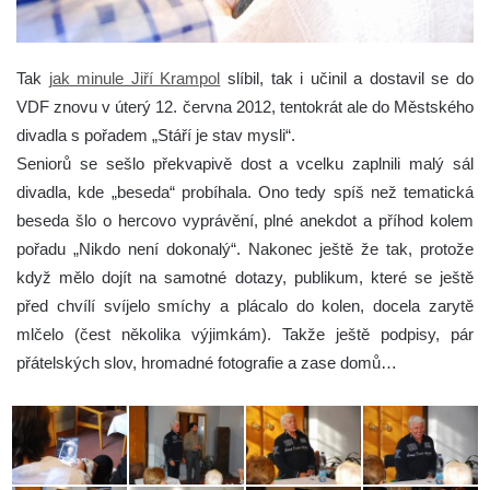
Tak
jak minule Jiří Krampol
slíbil, tak i učinil a dostavil se do
VDF znovu v úterý 12. června 2012, tentokrát ale do Městského
divadla s pořadem „Stáří je stav mysli“.
Seniorů se sešlo překvapivě dost a vcelku zaplnili malý sál
divadla, kde „beseda“ probíhala. Ono tedy spíš než tematická
beseda šlo o hercovo vyprávění, plné anekdot a příhod kolem
pořadu „Nikdo není dokonalý“. Nakonec ještě že tak, protože
když mělo dojít na samotné dotazy, publikum, které se ještě
před chvílí svíjelo smíchy a plácalo do kolen, docela zarytě
mlčelo (čest několika výjimkám). Takže ještě podpisy, pár
přátelských slov, hromadné fotografie a zase domů…