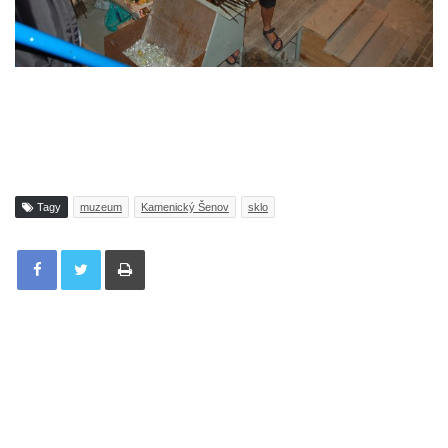
Tagy
muzeum
Kamenický Šenov
sklo
Tisknout