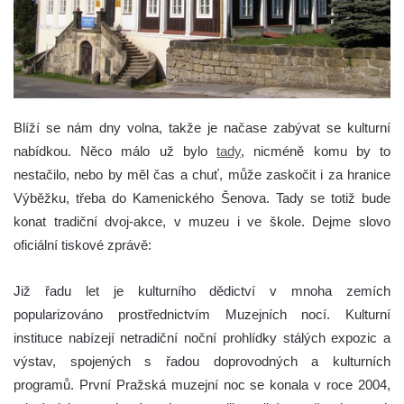
Blíží se nám dny volna, takže je načase zabývat se kulturní
nabídkou. Něco málo už bylo
tady
, nicméně komu by to
nestačilo, nebo by měl čas a chuť, může zaskočit i za hranice
Výběžku, třeba do Kamenického Šenova.
Tady se totiž bude
konat tradiční dvoj-akce, v muzeu i ve škole. Dejme slovo
oficiální tiskové zprávě:
Již řadu let je kulturního dědictví v mnoha zemích
popularizováno prostřednictvím Muzejních nocí. Kulturní
instituce nabízejí netradiční noční prohlídky stálých expozic a
výstav, spojených s řadou doprovodných a kulturních
programů. První Pražská muzejní noc se konala v roce 2004,