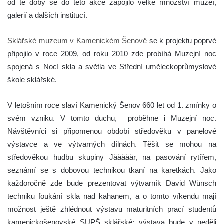
od té doby se do této akce zapojilo velké množství muzeí,
galerií a dalších institucí.
Sklářské muzeum v Kamenickém Šenově
se k projektu poprvé
připojilo v roce 2009, od roku 2010 zde probíhá Muzejní noc
spojená s Nocí skla a světla ve Střední uměleckoprůmyslové
škole sklářské.
V letošním roce slaví Kamenický Šenov 660 let od 1. zmínky o
svém vzniku. V tomto duchu, proběhne i Muzejní noc.
Návštěvníci si připomenou období středověku v panelové
výstavce a ve výtvarných dílnách. Těšit se mohou na
středověkou hudbu skupiny Jääääär, na pasování rytířem,
seznámí se s dobovou technikou tkaní na karetkách. Jako
každoročně zde bude prezentovat výtvarník David Wünsch
techniku foukání skla nad kahanem, a o tomto víkendu mají
možnost ještě zhlédnout výstavu maturitních prací studentů
kamenickošenovské SUPŠ sklářské; výstava bude v neděli