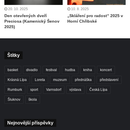
20. 10. 2025
10. 8. 2025
Den otevřených dveří
„Skláření pro radost“ 2025 v
Preciosa (Kamenický Šenov
Horní Chřibské
2025)
Štítky
basket
divadlo
festival
hudba
kniha
koncert
Krásná Lípa
Loreta
muzeum
přednáška
představení
Rumburk
sport
Varnsdorf
výstava
Česká Lípa
Šluknov
škola
Nejnovější příspěvky