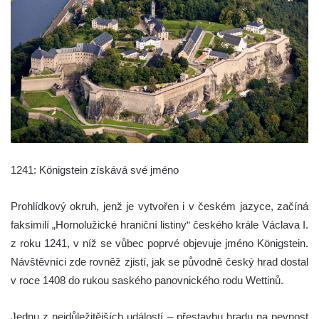
1241: Königstein získává své jméno
Prohlídkový okruh, jenž je vytvořen i v českém jazyce, začíná
faksimilí „Hornolužické hraniční listiny“ českého krále Václava I.
z roku 1241, v níž se vůbec poprvé objevuje jméno Königstein.
Návštěvníci zde rovněž zjistí, jak se původně český hrad dostal
v roce 1408 do rukou saského panovnického rodu Wettinů.
Jednu z nejdůležitějších událostí – přestavbu hradu na pevnost