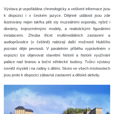
Výstava je uspořádána chronologicky a veškeré informace jsou
k dispozici i v českém jazyce. Dějinné události jsou zde
ilustrovány nejen takřka pěti sty muzeálními exponáty, nýbrž i
diorámy, trojrozměrnými modely, a realistickými figurálními
instalacemi. Zhruba třicet multimediálních zastavení a
audioprůvodce (v češtině) nabízejí další možnosti hlubšího
poznání dějin pevnosti. V paralelním příběhu vyprávěném v
expozici lze objevovat stavební historii a historii využívání
paláce nad branou a boční střelecké budovy. Tvůrci výstavy
rovněž mysleli i na rodiny s dětmi. Skoro ve všech místnostech
jsou proto k dispozici zábavná zastavení a dětské aktivity.