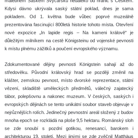
malebném Saském Švýcarsku nedaleko od hranic s Českem.
Kdysi dávno ukrývala saský státní poklad, dnes je sama
pokladem. Od 1. května bude vůbec poprvé muzeálně
prezentována fascinující 800letá historie tohoto místa. Otevření
nové expozice „In lapide regis – Na kameni králově“ je
důležitým milníkem na cestě Königsteinu od vojenské pevnosti
k místu plnému zážitků a poučení evropského významu.
Zdokumentované dějiny pevnosti Königstein sahají až do
středověku. Původní královský hrad se později změnil na
klášter, zemskou pevnost, místo dvorské reprezentace, státní
vězení, skladiště uměleckých předmětů, válečný zajatecký
tábor, polepšovnu a nakonec muzeum. V českých, saských i
evropských dějinách se tento unikátní soubor staveb objevuje v
nejrůznějších rolích. Jedinečný pevnostní areál složený z budov
mnoha epoch se rozkládá na ploše 9,5 hektaru. Románský sloh
se zde snoubí s pozdní gotikou, renesancí, barokem i
architekturou 19. století. Mezi jinými se zde zvěčnil Matthäus