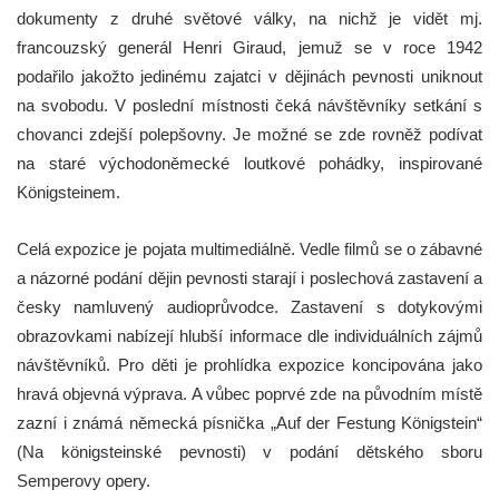
dokumenty z druhé světové války, na nichž je vidět mj.
francouzský generál Henri Giraud, jemuž se v roce 1942
podařilo jakožto jedinému zajatci v dějinách pevnosti uniknout
na svobodu. V poslední místnosti čeká návštěvníky setkání s
chovanci zdejší polepšovny. Je možné se zde rovněž podívat
na staré východoněmecké loutkové pohádky, inspirované
Königsteinem.
Celá expozice je pojata multimediálně. Vedle filmů se o zábavné
a názorné podání dějin pevnosti starají i poslechová zastavení a
česky namluvený audioprůvodce. Zastavení s dotykovými
obrazovkami nabízejí hlubší informace dle individuálních zájmů
návštěvníků. Pro děti je prohlídka expozice koncipována jako
hravá objevná výprava. A vůbec poprvé zde na původním místě
zazní i známá německá písnička „Auf der Festung Königstein“
(Na königsteinské pevnosti) v podání dětského sboru
Semperovy opery.