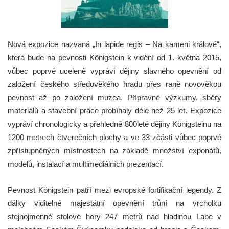
Nová expozice nazvaná „In lapide regis – Na kameni králově“,
která bude na pevnosti Königstein k vidění od 1. května 2015,
vůbec poprvé uceleně vypráví dějiny slavného opevnění od
založení českého středověkého hradu přes raně novověkou
pevnost až po založení muzea.
Přípravné výzkumy, sběry
materiálů a stavební práce probíhaly déle než 25 let. Expozice
vypráví chronologicky a přehledně 800leté dějiny Königsteinu na
1200 metrech čtverečních plochy a ve 33 zčásti vůbec poprvé
zpřístupněných místnostech na základě množství exponátů,
modelů, instalací a multimediálních prezentací.
Pevnost Königstein patří mezi evropské fortifikační legendy. Z
dálky viditelné majestátní opevnění trůní na vrcholku
stejnojmenné stolové hory 247 metrů nad hladinou Labe v