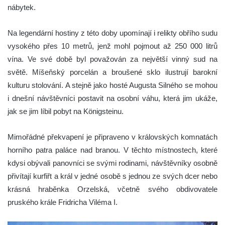
nábytek.
Na legendární hostiny z této doby upomínají i relikty obřího sudu
vysokého přes 10 metrů, jenž mohl pojmout až 250 000 litrů
vína. Ve své době byl považován za největší vinný sud na
světě. Míšeňský porcelán a broušené sklo ilustrují barokní
kulturu stolování. A stejně jako hosté Augusta Silného se mohou
i dnešní návštěvníci postavit na osobní váhu, která jim ukáže,
jak se jim líbil pobyt na Königsteinu.
Mimořádné překvapení je připraveno v královských komnatách
horního patra paláce nad branou. V těchto místnostech, které
kdysi obývali panovníci se svými rodinami, návštěvníky osobně
přivítají kurfiřt a král v jedné osobě s jednou ze svých dcer nebo
krásná hraběnka Orzelská, včetně svého obdivovatele
pruského krále Fridricha Viléma I.