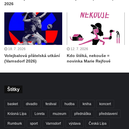
2026
18. 7. 2026
12. 7. 2026
Volejbalová přátelská utkání
Kdo štěká, nekouše =
(Varnsdorf 2026)
novinka Marie Rejfové
Štítky
basket
divadlo
festival
hudba
kniha
koncert
Krásná Lípa
Loreta
muzeum
přednáška
představení
Rumburk
sport
Varnsdorf
výstava
Česká Lípa