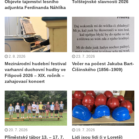
Objevte tajemství lesního
Tolštejnské slavnosti 2026
adjunkta Ferdinanda Náhlíka
2. 8. 2026
23. 7. 2026
Mezinárodní hudební festival
Večer na počest Jakuba Bart-
varhanní duchovní hudby ve
Ćišinského (1856–1909)
Filipově 2026 – XIX. ročník –
zahajovací koncert
20. 7. 2026
19. 7. 2026
Příměstský tábor 13. – 17. 7.
Lidi jsou lidi (i v Loretě)