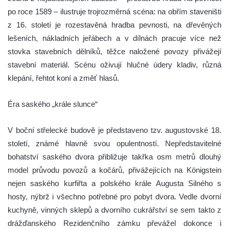
po roce 1589 – ilustruje trojrozměrná scéna: na obřím staveništi
z 16. století je rozestavěná hradba pevnosti, na dřevěných
lešeních, nákladních jeřábech a v dílnách pracuje více než
stovka stavebních dělníků, těžce naložené povozy přivážejí
stavební materiál. Scénu oživují hlučné údery kladiv, různá
klepání, řehtot koní a změť hlasů.
Éra saského „krále slunce“
V boční střelecké budově je představeno tzv. augustovské 18.
století, známé hlavně svou opulentností. Nepředstavitelné
bohatství saského dvora přibližuje takřka osm metrů dlouhý
model průvodu povozů a kočárů, přivážejících na Königstein
nejen saského kurfiřta a polského krále Augusta Silného s
hosty, nýbrž i všechno potřebné pro pobyt dvora. Vedle dvorní
kuchyně, vinných sklepů a dvorního cukrářství se sem takto z
drážďanského Rezidenčního zámku převážel dokonce i