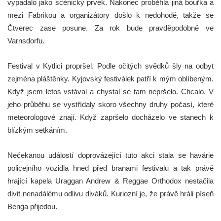
vypadalo jako scénický prvek. Nakonec proběhla jiná bouřka a
mezi Fabrikou a organizátory došlo k nedohodě, takže se
Čtverec zase posune. Za rok bude pravděpodobně ve
Varnsdorfu.
Festival v Kytlici propršel. Podle očitých svědků šly na odbyt
zejména pláštěnky. Kyjovský festiválek patří k mým oblíbeným.
Když jsem letos vstával a chystal se tam nepršelo. Chcalo. V
jeho průběhu se vystřídaly skoro všechny druhy počasí, které
meteorologové znají. Když zapršelo docházelo ve stanech k
blízkým setkáním.
Nečekanou událostí doprovázející tuto akci stala se havárie
policejního vozidla hned před branami festivalu a tak právě
hrající kapela Uraggan Andrew & Reggae Orthodox nestačila
divit nenadálému odlivu diváků. Kuriozní je, že právě hráli píseň
Benga přijedou.