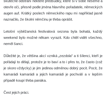
skutečně odstraní některé předsudky, které si v sobě neseme a
otevře oči, přesně podle jména hlavního pořadatele, německých
augen auf. Krátký poslech německého rapu mi například jasně
naznačilo, že školní němčinu je třeba oprášit.
Letošní výběžanská festivalová sezona byla bohatá, každý
weekend bylo možné někam vyrazit. Kdo chtěl vidět všechno,
neměl šanci.
Důležité je, že většina akcí vzniká „zezdola“ a ti šílenci, kteří je
pořádají to dělají, protože je to baví a to i přes to, že často (což
je skoro vždycky) je jim jedinou odměnou dobrý pocit. Pocit, že
kamarádi kamarádi a jejich kamarádi je pochválí a v lepším
případě koupí třeba panáka.
Čest jejich práci.