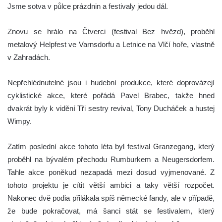
Jsme sotva v půlce prázdnin a festivaly jedou dál.
Znovu se hrálo na Čtverci (festival Bez hvězd), proběhl
metalový Helpfest ve Varnsdorfu a Letnice na Vlčí hoře, vlastně
v Zahradách.
Nepřehlédnutelné jsou i hudební produkce, které doprovázejí
cyklistické akce, které pořádá Pavel Brabec, takže hned
dvakrát byly k vidění Tři sestry revival, Tony Ducháček a hustej
Wimpy.
Zatím poslední akce tohoto léta byl festival Granzegang, který
proběhl na bývalém přechodu Rumburkem a Neugersdorfem.
Tahle akce poněkud nezapadá mezi dosud vyjmenované. Z
tohoto projektu je cítit větší ambici a taky větší rozpočet.
Nakonec dvě podia přilákala spíš německé fandy, ale v případě,
že bude pokračovat, má šanci stát se festivalem, který