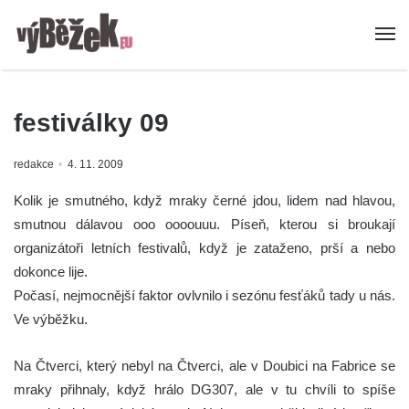
festiválky 09
redakce
4. 11. 2009
Kolik je smutného, když mraky černé jdou, lidem nad hlavou,
smutnou dálavou ooo oooouuu. Píseň, kterou si broukají
organizátoři letních festivalů, když je zataženo, prší a nebo
dokonce lije.
Počasí, nejmocnější faktor ovlvnilo i sezónu fesťáků tady u nás.
Ve výběžku.
Na Čtverci, který nebyl na Čtverci, ale v Doubici na Fabrice se
mraky přihnaly, když hrálo DG307, ale v tu chvíli to spíše