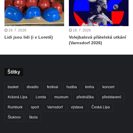
19. 7. 2026
18. 7. 2026
Lidi jsou lidi (i v Loretě)
Volejbalová přátelská utkání
(Varnsdorf 2026)
Štítky
basket
divadlo
festival
hudba
kniha
koncert
Krásná Lípa
Loreta
muzeum
přednáška
představení
Rumburk
sport
Varnsdorf
výstava
Česká Lípa
Šluknov
škola