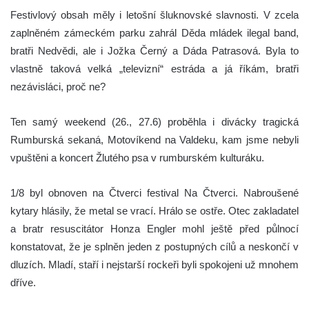
Festivlový obsah měly i letošní šluknovské slavnosti. V zcela
zaplněném zámeckém parku zahrál Děda mládek ilegal band,
bratři Nedvědi, ale i Jožka Černý a Dáda Patrasová. Byla to
vlastně taková velká „televizní“ estráda a já říkám, bratři
nezávisláci, proč ne?
Ten samý weekend (26., 27.6) proběhla i divácky tragická
Rumburská sekaná, Motovíkend na Valdeku, kam jsme nebyli
vpuštěni a koncert Žlutého psa v rumburském kulturáku.
1/8 byl obnoven na Čtverci festival Na Čtverci. Nabroušené
kytary hlásily, že metal se vrací. Hrálo se ostře. Otec zakladatel
a bratr resuscitátor Honza Engler mohl ještě před půlnocí
konstatovat, že je splněn jeden z postupných cílů a neskončí v
dluzích. Mladí, staří i nejstarší rockeři byli spokojeni už mnohem
dříve.