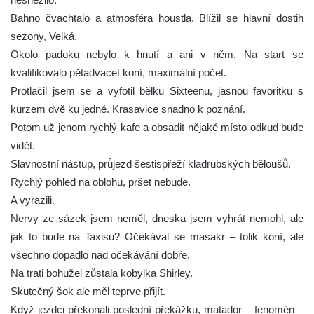
Bahno čvachtalo a atmosféra houstla. Blížil se hlavní dostih
sezony, Velká.
Okolo padoku nebylo k hnutí a ani v něm. Na start se
kvalifikovalo pětadvacet koní, maximální počet.
Protlačil jsem se a vyfotil bělku Sixteenu, jasnou favoritku s
kurzem dvě ku jedné. Krasavice snadno k poznání.
Potom už jenom rychlý kafe a obsadit nějaké místo odkud bude
vidět.
Slavnostní nástup, průjezd šestispřeží kladrubských běloušů.
Rychlý pohled na oblohu, pršet nebude.
A vyrazili.
Nervy ze sázek jsem neměl, dneska jsem vyhrát nemohl, ale
jak to bude na Taxisu? Očekával se masakr – tolik koní, ale
všechno dopadlo nad očekávání dobře.
Na trati bohužel zůstala kobylka Shirley.
Skutečný šok ale měl teprve přijít.
Když jezdci překonali poslední překážku, matador – fenomén –