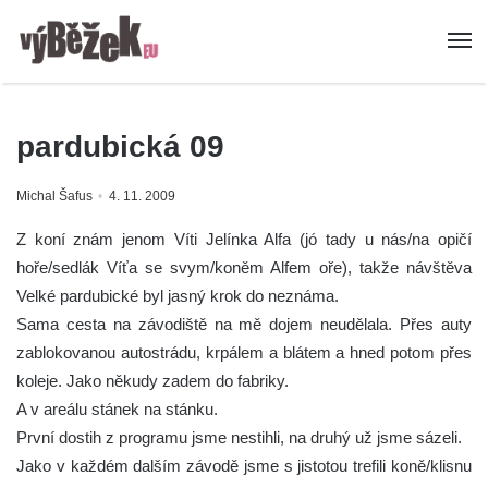
pardubická 09
Michal Šafus
4. 11. 2009
Z koní znám jenom Víti Jelínka Alfa (jó tady u nás/na opičí
hoře/sedlák Víťa se svym/koněm Alfem oře), takže návštěva
Velké pardubické byl jasný krok do neznáma.
Sama cesta na závodiště na mě dojem neudělala. Přes auty
zablokovanou autostrádu, krpálem a blátem a hned potom přes
koleje. Jako někudy zadem do fabriky.
A v areálu stánek na stánku.
První dostih z programu jsme nestihli, na druhý už jsme sázeli.
Jako v každém dalším závodě jsme s jistotou trefili koně/klisnu