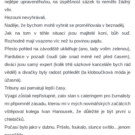
nejlépe upraveného/ou, na úspěšnost sázek to nemělo žádný
vliv.
Hezouni nevyhrávali.
Naděje, že bychom mohli vyhrát se proměňovala v beznaděj.
Jak na tom v téhle situaci jsou majitelé koní, bůh suď.
Rozhodně mají vsazeno víc než tu povinou pajdu.
Přesto pohled na závodiště uklidňuje (ano, tady volím zelenou),
Pardubice v pozadí čoudí (ale snad méně než před časem),
diváci jsou samý expert (kolik trhli sázkové kanceláře bych rád
věděl) a divačky byly radost pohledět (ta kloboučková móda je
úžasná).
Tribuny asi pamatují lepší časy.
Výajpí zůstali nepřístupné, zato stan s cateringem pro žurnalisty
mi připomněl zásadu, kterou mi v mých novinářských začátcích
vštěpoval kolega Ivan Hanousek, že důležité je být první u
chlebíčků.
Počasí bylo jako v dubnu. Pršelo, foukalo, slunce svítilo…jenom
nesněžilo.