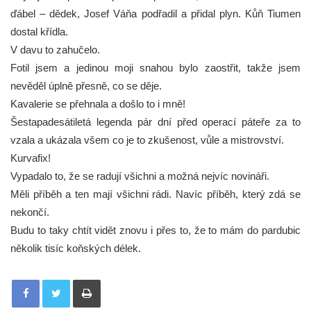
ďábel – dědek, Josef Váňa podřadil a přidal plyn. Kůň Tiumen
dostal křídla.
V davu to zahučelo.
Fotil jsem a jedinou moji snahou bylo zaostřit, takže jsem
nevěděl úplně přesně, co se děje.
Kavalerie se přehnala a došlo to i mně!
Šestapadesátiletá legenda pár dní před operací páteře za to
vzala a ukázala všem co je to zkušenost, vůle a mistrovství.
Kurvafix!
Vypadalo to, že se radují všichni a možná nejvíc novináři.
Měli příběh a ten mají všichni rádi. Navíc příběh, který zdá se
nekončí.
Budu to taky chtít vidět znovu i přes to, že to mám do pardubic
několik tisíc koňských délek.
Tisknout