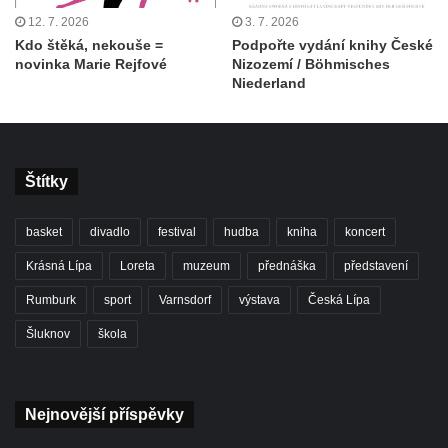
12. 7. 2026
3. 7. 2026
Kdo štěká, nekouše =
Podpořte vydání knihy České
novinka Marie Rejfové
Nizozemí / Böhmisches
Niederland
Štítky
basket
divadlo
festival
hudba
kniha
koncert
Krásná Lípa
Loreta
muzeum
přednáška
představení
Rumburk
sport
Varnsdorf
výstava
Česká Lípa
Šluknov
škola
Nejnovější příspěvky