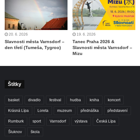
20. 6. 2026
19. 6. 2026
Slavnosti města Varnsdorf –
Tanec Praha 2026 &
den třetí (Tumeša, Tygroo)
Slavnosti města Varnsdorf –
Mizu
Štítky
basket
divadlo
festival
hudba
kniha
koncert
Krásná Lípa
Loreta
muzeum
přednáška
představení
Rumburk
sport
Varnsdorf
výstava
Česká Lípa
Šluknov
škola