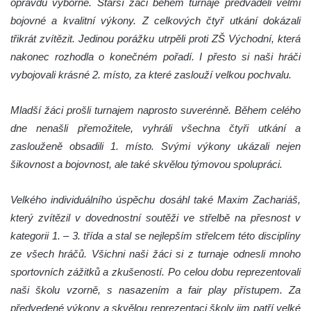
opravdu výborně. Starší žáci během turnaje předváděli velmi
bojovné a kvalitní výkony. Z celkových čtyř utkání dokázali
třikrát zvítězit. Jedinou porážku utrpěli proti ZŠ Východní, která
nakonec rozhodla o konečném pořadí. I přesto si naši hráči
vybojovali krásné 2. místo, za které zaslouží velkou pochvalu.
Mladší žáci prošli turnajem naprosto suverénně. Během celého
dne nenašli přemožitele, vyhráli všechna čtyři utkání a
zaslouženě obsadili 1. místo. Svými výkony ukázali nejen
šikovnost a bojovnost, ale také skvělou týmovou spolupráci.
Velkého individuálního úspěchu dosáhl také Maxim Zachariáš,
který zvítězil v dovednostní soutěži ve střelbě na přesnost v
kategorii 1. – 3. třída a stal se nejlepším střelcem této disciplíny
ze všech hráčů. Všichni naši žáci si z turnaje odnesli mnoho
sportovních zážitků a zkušeností. Po celou dobu reprezentovali
naši školu vzorně, s nasazením a fair play přístupem. Za
předvedené výkony a skvělou reprezentaci školy jim patří velké