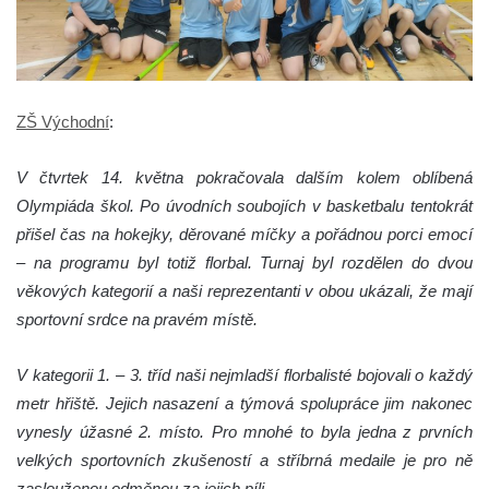
ZŠ Východní
:
V čtvrtek 14. května pokračovala dalším kolem oblíbená
Olympiáda škol. Po úvodních soubojích v basketbalu tentokrát
přišel čas na hokejky, děrované míčky a pořádnou porci emocí
– na programu byl totiž florbal. Turnaj byl rozdělen do dvou
věkových kategorií a naši reprezentanti v obou ukázali, že mají
sportovní srdce na pravém místě.
V kategorii 1. – 3. tříd naši nejmladší florbalisté bojovali o každý
metr hřiště. Jejich nasazení a týmová spolupráce jim nakonec
vynesly úžasné 2. místo. Pro mnohé to byla jedna z prvních
velkých sportovních zkušeností a stříbrná medaile je pro ně
zaslouženou odměnou za jejich píli.