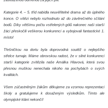
Kategorie 4. – 5. tříd nabídla neuvěřitelné drama až do úplného
konce. O vítězi nebylo rozhodnuto až do závěrečného sčítání
bodů. Díky většímu počtu vstřelených gólů nakonec naši starší
žáci přeskočili veškerou konkurenci a vybojovali fantastické 1.
místo!
Třešničkou na dortu byla doprovodná soutěž o nejlepšího
střelce turnaje. Máme obrovskou radost, že v silné konkurenci
starší kategorie zvítězila naše Amálka Hlavová, která svou
přesnou muškou nenechala nikoho na pochybách o svých
kvalitách.
Všem zúčastněným žákům děkujeme za vzornou reprezentaci
školy a gratulujeme k dosaženým výsledkům. Tímto ale
olympijské klání nekončí!