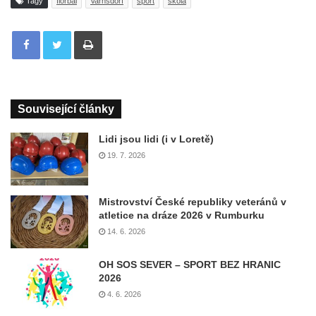
Tagy
florbal
Varnsdorf
sport
škola
Tisknout
Související články
Lidi jsou lidi (i v Loretě)
19. 7. 2026
Mistrovství České republiky veteránů v
atletice na dráze 2026 v Rumburku
14. 6. 2026
OH SOS SEVER – SPORT BEZ HRANIC
2026
4. 6. 2026