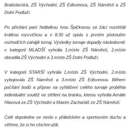
Bratislavská, ZŠ Východní, ZŠ Edisonova, ZŠ Náměstí a ZŠ
Dolní Podluží.
Po přivítání paní ředitelkou Ivou Špičkovou se žáci rozehřáli
krátkou rozcvičkou a v 8:30 už spolu s prvním písknutím
rozhodčích zahájili turnaj. Výsledky turnaje dopadly následovně:
v kategorii MLADŠÍ vyhrála 1.místo ZŠ Náměstí, 2.místo
obsadila ZŠ Východní a 3.místo ZŠ Dolní Podluží.
V kategorii STARŠÍ vyhrála 1.místo ZŠ Východní, 2.místo
vybojovala ZŠ Náměstí a 3.místo ZŠ Edisonova. Během
počítání bodů a příprav na vyhlášení celého turnaje proběhla
individuální soutěž ve střílení na branku, kterou vyhrála Amálie
Hlavová ze ZŠ Východní a Maxim Zachariáš ze ZŠ Náměstí.
Celé dopoledne se neslo v přátelském a sportovním duchu a
věříme, že si ho všichni užili.