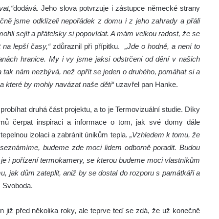
at,“
dodává. Jeho slova potvrzuje i zástupce německé strany
čně jsme odklízeli nepořádek z domu i z jeho zahrady a přáli
hli sejít a přátelsky si popovídat. A mám velkou radost, že se
 na lepší časy,“
zdůraznil při přípitku.
„Jde o hodně, a není to
ranách hranice. My i vy jsme jaksi odstrčeni od dění v našich
 a tak nám nezbývá, než opřít se jeden o druhého, pomáhat si a
a které by mohly navázat naše děti“
uzavřel pan Hanke.
obíhat druhá část projektu, a to je Termovizuální studie. Díky
mů čerpat inspiraci a informace o tom, jak své domy dále
 tepelnou izolaci a zabránit únikům tepla.
„Vzhledem k tomu, že
m seznámíme, budeme zde moci lidem odborně poradit. Budou
 je i pořízení termokamery, se kterou budeme moci vlastníkům
, jak dům zateplit, aniž by se dostal do rozporu s památkáři a
l Svoboda.
 již před několika roky, ale teprve teď se zdá, že už konečně