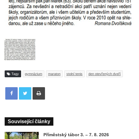
Tagy
gymnázium
maraton
stolní tenis
den otevřených dveří
Tisknout
Související články
Příměstský tábor 3. – 7. 8. 2026