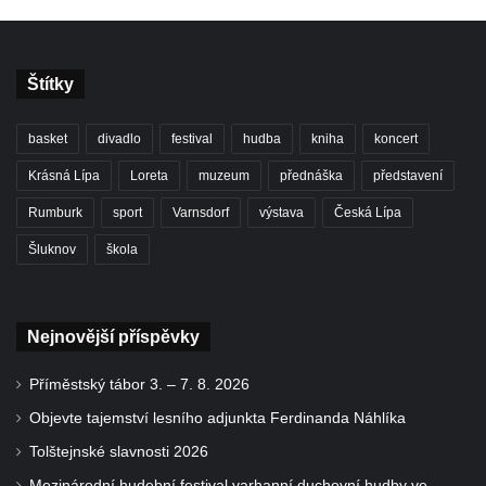
Štítky
basket
divadlo
festival
hudba
kniha
koncert
Krásná Lípa
Loreta
muzeum
přednáška
představení
Rumburk
sport
Varnsdorf
výstava
Česká Lípa
Šluknov
škola
Nejnovější příspěvky
Příměstský tábor 3. – 7. 8. 2026
Objevte tajemství lesního adjunkta Ferdinanda Náhlíka
Tolštejnské slavnosti 2026
Mezinárodní hudební festival varhanní duchovní hudby ve