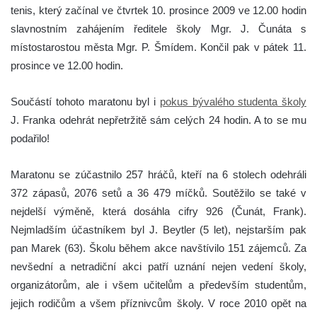
tenis, který začínal ve čtvrtek 10. prosince 2009 ve 12.00 hodin
slavnostním zahájením ředitele školy Mgr. J. Čunáta s
místostarostou města Mgr. P. Šmídem. Končil pak v pátek 11.
prosince ve 12.00 hodin.
Součástí tohoto maratonu byl i
pokus bývalého studenta školy
J. Franka odehrát nepřetržitě sám celých 24 hodin. A to se mu
podařilo!
Maratonu se zúčastnilo 257 hráčů, kteří na 6 stolech odehráli
372 zápasů, 2076 setů a 36 479 míčků. Soutěžilo se také v
nejdelší výměně, která dosáhla cifry 926 (Čunát, Frank).
Nejmladším účastníkem byl J. Beytler (5 let), nejstarším pak
pan Marek (63). Školu během akce navštívilo 151 zájemců. Za
nevšední a netradiční akci patří uznání nejen vedení školy,
organizátorům, ale i všem učitelům a především studentům,
jejich rodičům a všem příznivcům školy. V roce 2010 opět na