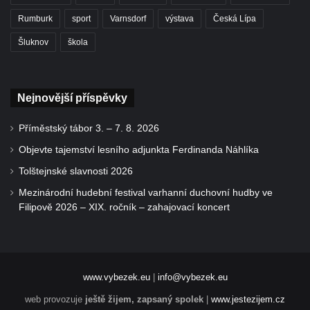
Rumburk
sport
Varnsdorf
výstava
Česká Lípa
Šluknov
škola
Nejnovější příspěvky
Příměstský tábor 3. – 7. 8. 2026
Objevte tajemství lesního adjunkta Ferdinanda Náhlíka
Tolštejnské slavnosti 2026
Mezinárodní hudební festival varhanní duchovní hudby ve
Filipově 2026 – XIX. ročník – zahajovací koncert
www.vybezek.eu
|
info@vybezek.eu
web provozuje
ještě žijem, zapsaný spolek
|
www.jestezijem.cz