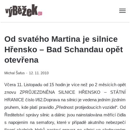
Od svatého Martina je silnice
Hřensko – Bad Schandau opět
otevřena
Michal Šafus
12. 11. 2010
Včera 11. Listopadu od 15 hodin je více než po 2 měsících opět
znovu ZPRŮJEZDNĚNA SILNICE HŘENSKO – STÁTNÍ
HRANICE číslo I/62.Doprava na silnici je vedena jedním jízdním
pruhem, kde platí pravidlo „Přednost protijedoucích vozidel“. Od
Ředitelství správy silnic a dálnic jsou nainstalována měřící čidla
s napojením na semafory, které v případě akutního nebezpečí
řícení skalních bloků zastaví provoz na silnici ve sledovaném