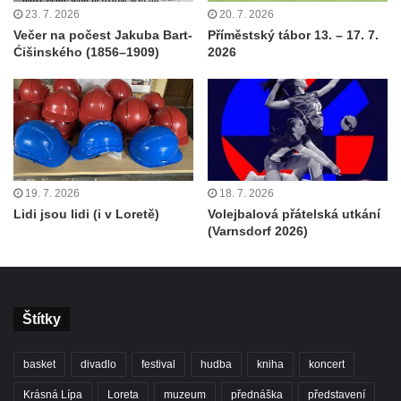
23. 7. 2026
20. 7. 2026
Večer na počest Jakuba Bart-
Příměstský tábor 13. – 17. 7.
Ćišinského (1856–1909)
2026
19. 7. 2026
18. 7. 2026
Lidi jsou lidi (i v Loretě)
Volejbalová přátelská utkání
(Varnsdorf 2026)
Štítky
basket
divadlo
festival
hudba
kniha
koncert
Krásná Lípa
Loreta
muzeum
přednáška
představení