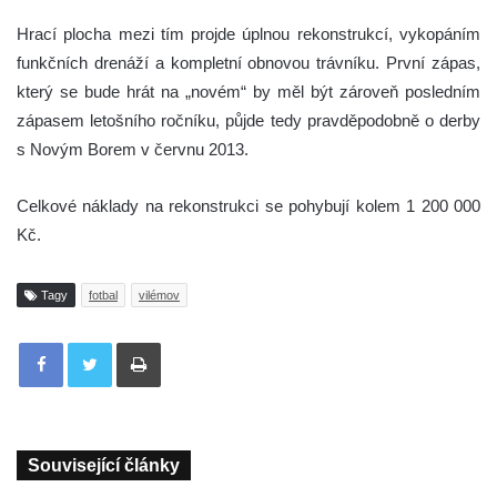
Hrací plocha mezi tím projde úplnou rekonstrukcí, vykopáním
funkčních drenáží a kompletní obnovou trávníku. První zápas,
který se bude hrát na „novém“ by měl být zároveň posledním
zápasem letošního ročníku, půjde tedy pravděpodobně o derby
s Novým Borem v červnu 2013.
Celkové náklady na rekonstrukci se pohybují kolem 1 200 000
Kč.
Tagy
fotbal
vilémov
Tisknout
Související články