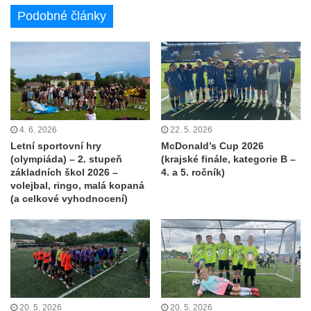
Podobné články
4. 6. 2026
22. 5. 2026
Letní sportovní hry
McDonald’s Cup 2026
(olympiáda) – 2. stupeň
(krajské finále, kategorie B –
základních škol 2026 –
4. a 5. ročník)
volejbal, ringo, malá kopaná
(a celkové vyhodnocení)
20. 5. 2026
20. 5. 2026