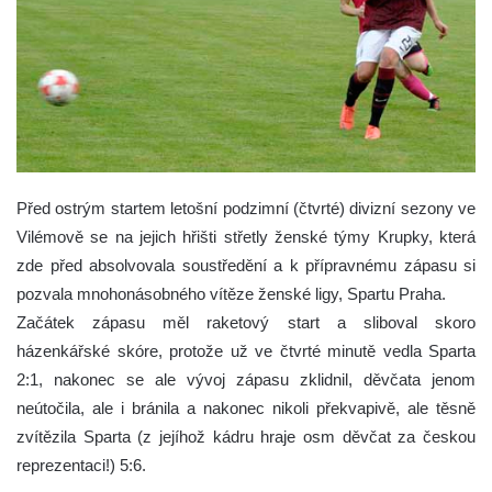
Před ostrým startem letošní podzimní (čtvrté) divizní sezony ve
Vilémově se na jejich hřišti střetly ženské týmy Krupky, která
zde před absolvovala soustředění a k přípravnému zápasu si
pozvala mnohonásobného vítěze ženské ligy, Spartu Praha.
Začátek zápasu měl raketový start a sliboval skoro
házenkářské skóre, protože už ve čtvrté minutě vedla Sparta
2:1, nakonec se ale vývoj zápasu zklidnil, děvčata jenom
neútočila, ale i bránila a nakonec nikoli překvapivě, ale těsně
zvítězila Sparta (z jejíhož kádru hraje osm děvčat za českou
reprezentaci!) 5:6.