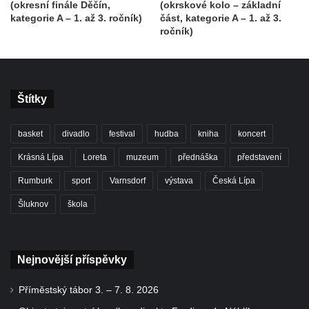
(okresní finále Děčín,
(okrskové kolo – základní
kategorie A – 1. až 3. ročník)
část, kategorie A – 1. až 3.
ročník)
Štítky
basket
divadlo
festival
hudba
kniha
koncert
Krásná Lípa
Loreta
muzeum
přednáška
představení
Rumburk
sport
Varnsdorf
výstava
Česká Lípa
Šluknov
škola
Nejnovější příspěvky
Příměstský tábor 3. – 7. 8. 2026