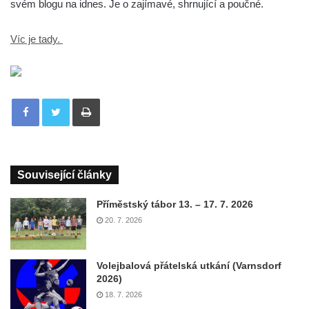
svém blogu na idnes. Je o zajímavé, shrnující a poučné.
Víc je tady.
Tisknout
Související články
Příměstský tábor 13. – 17. 7. 2026
20. 7. 2026
Volejbalová přátelská utkání (Varnsdorf
2026)
18. 7. 2026