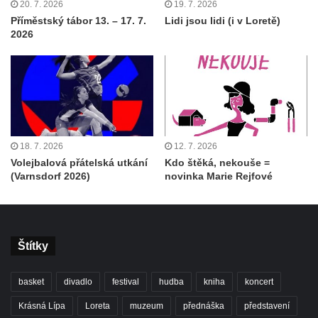
20. 7. 2026
19. 7. 2026
Příměstský tábor 13. – 17. 7.
Lidi jsou lidi (i v Loretě)
2026
18. 7. 2026
12. 7. 2026
Volejbalová přátelská utkání
Kdo štěká, nekouše =
(Varnsdorf 2026)
novinka Marie Rejfové
Štítky
basket
divadlo
festival
hudba
kniha
koncert
Krásná Lípa
Loreta
muzeum
přednáška
představení