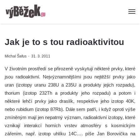
Jak je to s tou radioaktivitou
Michal Šafus
31. 3. 2011
V životním prostředí se přirozeně vyskytují některé prvky, které
jsou radioaktivní. Nejvýznamnějšími jsou nejtěžší prvky jako
uran (izotopy uranu 238U a 235U a produkty jejich rozpadu),
thorium (izotop 232Th a produkty jeho rozpadu) a potom i
některé lehčí prvky jako draslík, respektive jeho izotop 40K,
nebo rubidium (izotop 87Rb). Dále sem patří, i když oproti výše
zmíněným mají jen nepatrný význam, radioaktivní izotopy, které
vznikají interakcí horních vrstev atmosféry s kosmickým
zářením, např. izotop uhlíku 14C…. píše Jan Borovička na