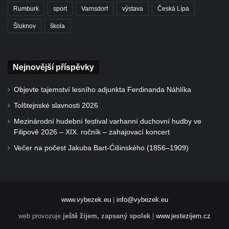
Rumburk
sport
Varnsdorf
výstava
Česká Lípa
Šluknov
škola
Nejnovější příspěvky
Objevte tajemství lesního adjunkta Ferdinanda Náhlíka
Tolštejnské slavnosti 2026
Mezinárodní hudební festival varhanní duchovní hudby ve
Filipově 2026 – XIX. ročník – zahajovací koncert
Večer na počest Jakuba Bart-Ćišinského (1856–1909)
www.vybezek.eu
|
info@vybezek.eu
web provozuje
ještě žijem, zapsaný spolek
|
www.jestezijem.cz