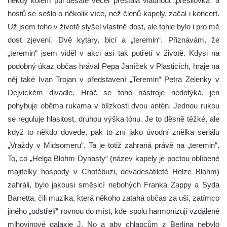
někdy kolem půl desáté večer přestala vládnout „přesilovka“ a
hostů se sešlo o několik více, než členů kapely, začal i koncert.
Už jsem toho v životě slyšel vlastně dost, ale tohle bylo i pro mě
dost zjevení. Dvě kytary, bicí a „teremin“. Přiznávám, že
„teremin“ jsem viděl v akci asi tak potřetí v životě. Kdysi na
podobný úkaz občas hrával Pepa Janíček v Plasticích, hraje na
něj také Ivan Trojan v představení „Teremin“ Petra Zelenky v
Dejvickém divadle. Hráč se toho nástroje nedotýká, jen
pohybuje oběma rukama v blízkosti dvou antén. Jednou rukou
se reguluje hlasitost, druhou výška tónu. Je to děsně těžké, ale
když to někdo dovede, pak to zní jako úvodní znělka seriálu
„Vraždy v Midsomeru“. Ta je totiž zahraná právě na „teremin“.
To, co „Helga Blohm Dynasty“ (název kapely je poctou oblíbené
majitelky hospody v Chotěbuzi, devadesátileté Helze Blohm)
zahráli, bylo jakousi směsicí nebohých Franka Zappy a Syda
Barretta, čili muzika, která někoho zatahá občas za uši, zatímco
jiného „odstřelí“ rovnou do míst, kde spolu harmonizují vzdálené
mlhovinové galaxie J. No a aby chlapcům z Berlína nebylo