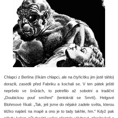
Chlapci z Berlína (říkám chlapci, ale na čtyřicítku jim jistě táhlo)
dorazili, zasedli před Fabriku a kochali se. V ten pátek ještě
nepršelo ve šnůrách, to potrefilo až sobotní a tradiční
„Doubickou pouť smíření“ (tentokrát se Smrtí). Helgové
Blohmové říkali: „Tak, jeli jsme do nějaké zadele světa, kterou
těžko najdeš na mapě a ono je to tady takhle, hm.“ Když pak