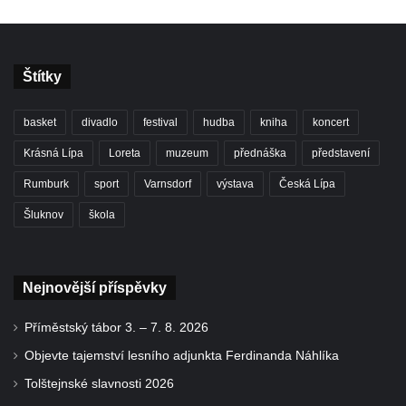
Štítky
basket
divadlo
festival
hudba
kniha
koncert
Krásná Lípa
Loreta
muzeum
přednáška
představení
Rumburk
sport
Varnsdorf
výstava
Česká Lípa
Šluknov
škola
Nejnovější příspěvky
Příměstský tábor 3. – 7. 8. 2026
Objevte tajemství lesního adjunkta Ferdinanda Náhlíka
Tolštejnské slavnosti 2026