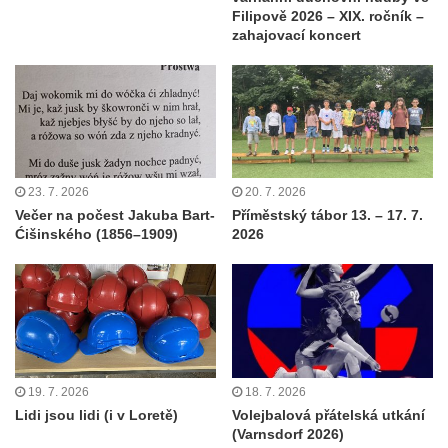
Filipově 2026 – XIX. ročník –
zahajovací koncert
23. 7. 2026
20. 7. 2026
Večer na počest Jakuba Bart-
Příměstský tábor 13. – 17. 7.
Ćišinského (1856–1909)
2026
19. 7. 2026
18. 7. 2026
Lidi jsou lidi (i v Loretě)
Volejbalová přátelská utkání
(Varnsdorf 2026)