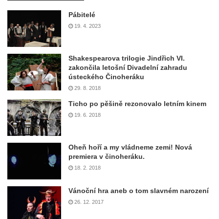
Pábitelé
19. 4. 2023
Shakespearova trilogie Jindřich VI.
zakončila letošní Divadelní zahradu
ústeckého Činoheráku
29. 8. 2018
Ticho po pěšině rezonovalo letním kinem
19. 6. 2018
Oheň hoří a my vládneme zemi! Nová
premiera v činoheráku.
18. 2. 2018
Vánoční hra aneb o tom slavném narození
26. 12. 2017