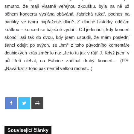
smutno, že mají vlastně veřejnou zkoušku, byla na ně už
během koncertu vyslána obáváná „fabrická ruka“, podnos na
panáky ve tvaru napřažené dlaně. Z dlouhé historky udělám
krátkou – koncert se báječně vydařil. Od jedenácti, kdy koncert
skončil asi tak do dvou, kdy jsem usoudil, že mám poslední
šanci odejít po svých, se „hm“ z toho původního komentáře
doubických krás změnilo na: „Je to tu jak v ráji“ J. Když jsem v
půl třetí ulehal, na Fabrice začínal druhý koncert… (P.S.
„Navářka“ z toho pak neměl velkou radost…)
Tisknout
Související články