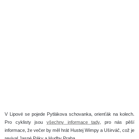
V Lipové se pojede Pytlákova schovanka, orienťák na kolech.
Pro cyklisty jsou
všechny informace tady
, pro nás pěší
informace, že večer by měl hrát Hustej Wimpy a Uširváč, což je
revival Jasné Páky a Hudby Praha.