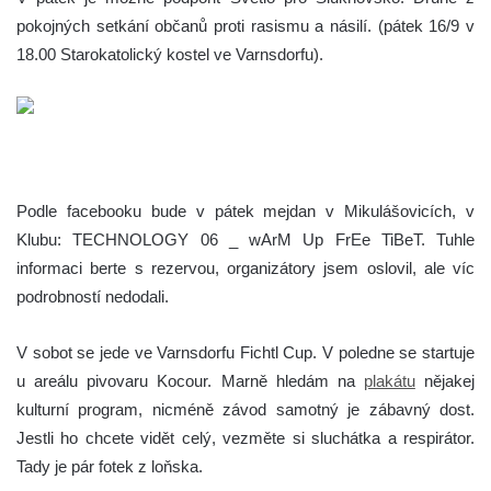
pokojných setkání občanů proti rasismu a násilí. (pátek 16/9 v
18.00 Starokatolický kostel ve Varnsdorfu).
Podle facebooku bude v pátek mejdan v Mikulášovicích, v
Klubu: TECHNOLOGY 06 _ wArM Up FrEe TiBeT. Tuhle
informaci berte s rezervou, organizátory jsem oslovil, ale víc
podrobností nedodali.
V sobot se jede ve Varnsdorfu Fichtl Cup. V poledne se startuje
u areálu pivovaru Kocour. Marně hledám na
plakátu
nějakej
kulturní program, nicméně závod samotný je zábavný dost.
Jestli ho chcete vidět celý, vezměte si sluchátka a respirátor.
Tady je pár fotek z loňska.