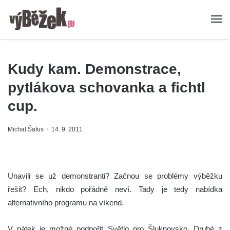
Kudy kam. Demonstrace,
pytlákova schovanka a fichtl
cup.
Michal Šafus
14. 9. 2011
Unavili se už demonstranti? Začnou se problémy výběžku
řešit? Ech, nikdo pořádně neví. Tady je tedy nabídka
alternativního programu na víkend.
V pátek je možné podpořit Světlo pro Šluknovsko. Druhé z