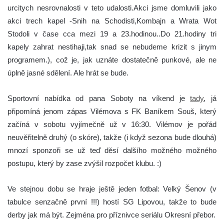
urcitych nesrovnalosti v teto udalosti.Akci jsme domluvili jako
akci trech kapel -Snih na Schodisti,Kombajn a Wrata Wot
Stodoli v čase cca mezi 19 a 23.hodinou..Do 21.hodiny tri
kapely zahrat nestihaji,tak snad se nebudeme krizit s jinym
programem.), což je, jak uznáte dostatečně punkové, ale ne
úplně jasné sdělení. Ale hrát se bude.
Sportovní nabídka od pana Soboty na víkend je
tady
, já
připomíná jenom zápas Vilémova s FK Baníkem Souš, který
začíná v sobotu vyjímečně už v 16:30. Vilémov je pořád
neuvěřitelně druhý (o skóre), takže (i když sezona bude dlouhá)
mnozí sponzoři se už teď děsí dalšího možného možného
postupu, který by zase zvýšil rozpočet klubu. :)
Ve stejnou dobu se hraje ještě jeden fotbal: Velký Šenov (v
tabulce senzačně první !!!) hostí SG Lipovou, takže to bude
derby jak má být. Zejména pro příznivce seriálu Okresní přebor.