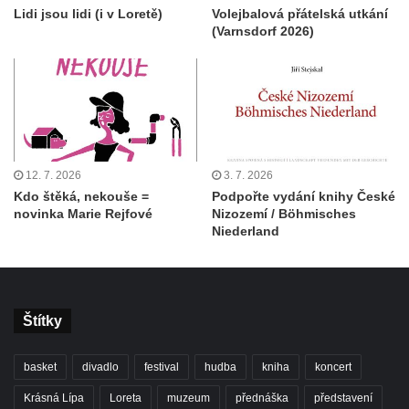
Lidi jsou lidi (i v Loretě)
Volejbalová přátelská utkání
(Varnsdorf 2026)
12. 7. 2026
3. 7. 2026
Kdo štěká, nekouše =
Podpořte vydání knihy České
novinka Marie Rejfové
Nizozemí / Böhmisches
Niederland
Štítky
basket
divadlo
festival
hudba
kniha
koncert
Krásná Lípa
Loreta
muzeum
přednáška
představení