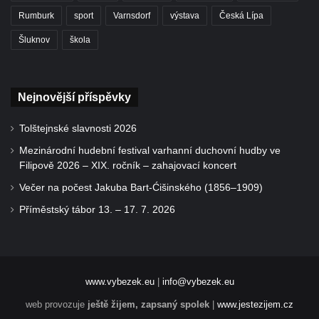
Rumburk
sport
Varnsdorf
výstava
Česká Lípa
Šluknov
škola
Nejnovější příspěvky
Tolštejnské slavnosti 2026
Mezinárodní hudební festival varhanní duchovní hudby ve
Filipově 2026 – XIX. ročník – zahajovací koncert
Večer na počest Jakuba Bart-Ćišinského (1856–1909)
Příměstský tábor 13. – 17. 7. 2026
www.vybezek.eu
|
info@vybezek.eu
web provozuje
ještě žijem, zapsaný spolek
|
www.jestezijem.cz