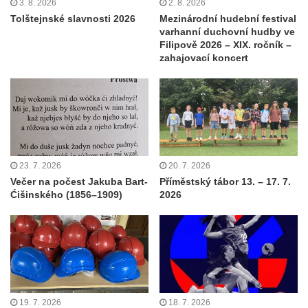
3. 8. 2026
2. 8. 2026
Tolštejnské slavnosti 2026
Mezinárodní hudební festival
varhanní duchovní hudby ve
Filipově 2026 – XIX. ročník –
zahajovací koncert
23. 7. 2026
20. 7. 2026
Večer na počest Jakuba Bart-
Příměstský tábor 13. – 17. 7.
Ćišinského (1856–1909)
2026
19. 7. 2026
18. 7. 2026