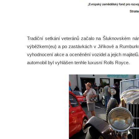
Tradiční setkání veteránů začalo na Šluknovském námě
výběžkem(eu) a po zastávkách v Jiříkově a Rumburku 
vyhodnocení akce a oceněnění vozidel a jejich majitelů.
automobil byl vyhlášen tenhle luxusní Rolls Royce.