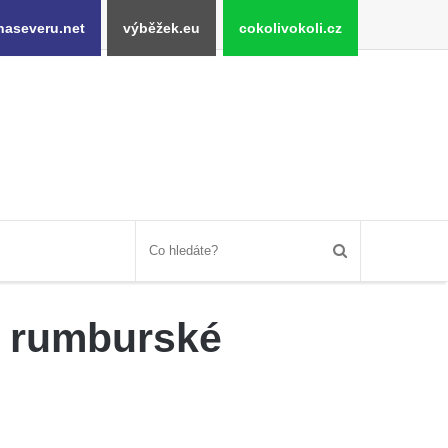
naseveru.net
výběžek.eu
cokolivokoli.cz
a rumburské