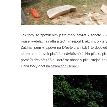
Tak tedy se zpožděním ještě malý návrat k sobotě 25
musel vydělat na naftu a teď minireport k akcím, o kte
Začínal jsem v Lipové na Dřeváku a i když to dopole
skoro osm stovek platících návštěvníků. Na plácku pře
prvně?) dřevořezářka, které se oháněly pilou stejně zru
Další fotky opět
na stránkách Deníku
.