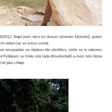
/8/2012. Najel jsem něco ke dvoum stovkám kilometrů, potom
rých nebyl čas se znovu zmínit.
dne nevypadalo na nějakou óbr návštěvu, sešlo se tu nakonec
d Pytlákem se činila celá řada dřevořezbářů a mezi nimi (letos
čně jako chlapi.