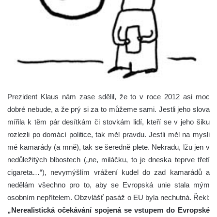
Prezident Klaus nám zase sdělil, že to v roce 2012 asi moc
dobré nebude, a že prý si za to můžeme sami. Jestli jeho slova
mířila k těm pár desítkám či stovkám lidí, kteří se v jeho šiku
rozlezli po domácí politice, tak měl pravdu. Jestli měl na mysli
mé kamarády (a mně), tak se šeredně plete. Nekradu, lžu jen v
nedůležitých blbostech („ne, miláčku, to je dneska teprve třetí
cigareta…“), nevymýšlím vrážení kudel do zad kamarádů a
nedělám všechno pro to, aby se Evropská unie stala mým
osobním nepřítelem.
Obzvlášť pasáž o EU byla nechutná. Řekl:
„
Nerealistická očekávání spojená se vstupem do Evropské