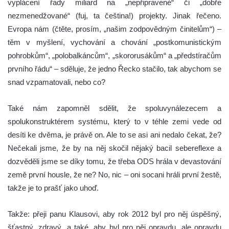
vyplácení řady miliard na „nepřipravené“ či „dobře
nezmenedžované“ (fuj, ta čeština!) projekty. Jinak řečeno.
Evropa nám (čtěte, prosím, „našim zodpovědným činitelům“) –
těm v myšlení, vychování a chování „postkomunistickým
pohrobkům“, „polobalkáncům“, „skororusákům“ a „předstíračům
prvního řádu“ – sděluje, že jedno Řecko stačilo, tak abychom se
snad vzpamatovali, nebo co?
Také nám zapomněl sdělit, že spoluvynálezecem a
spolukonstruktérem systému, který to v téhle zemi vede od
desíti ke dvěma, je právě on. Ale to se asi ani nedalo čekat, že?
Nečekali jsme, že by na něj skočil nějaký bacil sebereflexe a
dozvěděli jsme se díky tomu, že třeba ODS hrála v devastování
země první housle, že ne? No, nic – oni socani hráli první žestě,
takže je to prašť jako uhoď.
Takže: přeji panu Klausovi, aby rok 2012 byl pro něj úspěšný,
šťastný, zdravý, a také, aby byl pro něj opravdu, ale opravdu