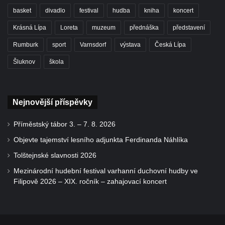
basket
divadlo
festival
hudba
kniha
koncert
Krásná Lípa
Loreta
muzeum
přednáška
představení
Rumburk
sport
Varnsdorf
výstava
Česká Lípa
Šluknov
škola
Nejnovější příspěvky
Příměstský tábor 3. – 7. 8. 2026
Objevte tajemství lesního adjunkta Ferdinanda Náhlíka
Tolštejnské slavnosti 2026
Mezinárodní hudební festival varhanní duchovní hudby ve
Filipově 2026 – XIX. ročník – zahajovací koncert