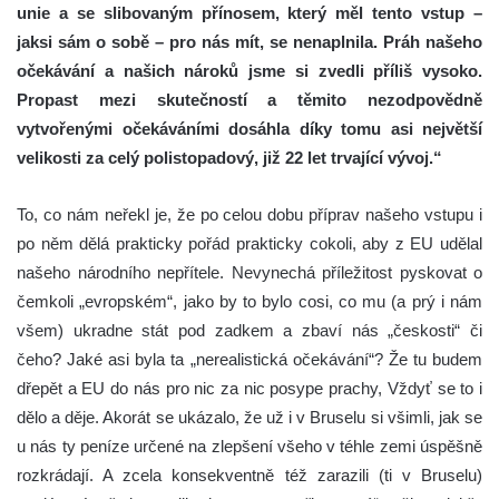
unie a se slibovaným přínosem, který měl tento vstup –
jaksi sám o sobě – pro nás mít, se nenaplnila. Práh našeho
očekávání a našich nároků jsme si zvedli příliš vysoko.
Propast mezi skutečností a těmito nezodpovědně
vytvořenými očekáváními dosáhla díky tomu asi největší
velikosti za celý polistopadový, již 22 let trvající vývoj.“
To, co nám neřekl je, že po celou dobu příprav našeho vstupu i
po něm dělá prakticky pořád prakticky cokoli, aby z EU udělal
našeho národního nepřítele. Nevynechá příležitost pyskovat o
čemkoli „evropském“, jako by to bylo cosi, co mu (a prý i nám
všem) ukradne stát pod zadkem a zbaví nás „českosti“ či
čeho? Jaké asi byla ta „nerealistická očekávání“? Že tu budem
dřepět a EU do nás pro nic za nic posype prachy, Vždyť se to i
dělo a děje. Akorát se ukázalo, že už i v Bruselu si všimli, jak se
u nás ty peníze určené na zlepšení všeho v téhle zemi úspěšně
rozkrádají. A zcela konsekventně též zarazili (ti v Bruselu)