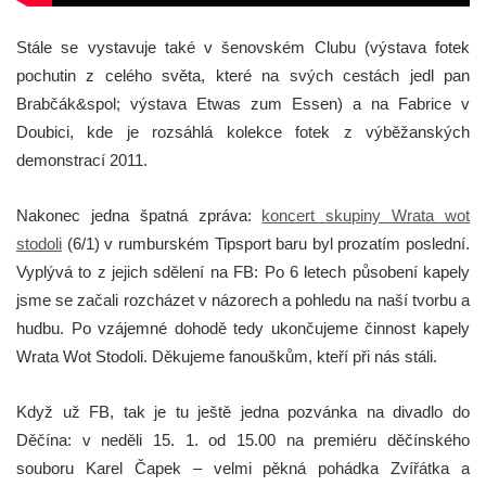
Stále se vystavuje také v šenovském Clubu (výstava fotek
pochutin z celého světa, které na svých cestách jedl pan
Brabčák&spol; výstava Etwas zum Essen) a na Fabrice v
Doubici, kde je rozsáhlá kolekce fotek z výběžanských
demonstrací 2011.
Nakonec jedna špatná zpráva:
koncert skupiny Wrata wot
stodoli
(6/1) v rumburském Tipsport baru byl prozatím poslední.
Vyplývá to z jejich sdělení na FB: Po 6 letech působení kapely
jsme se začali rozcházet v názorech a pohledu na naší tvorbu a
hudbu. Po vzájemné dohodě tedy ukončujeme činnost kapely
Wrata Wot Stodoli. Děkujeme fanouškům, kteří při nás stáli.
Když už FB, tak je tu ještě jedna pozvánka na divadlo do
Děčína: v neděli 15. 1. od 15.00 na premiéru děčínského
souboru Karel Čapek – velmi pěkná pohádka Zvířátka a