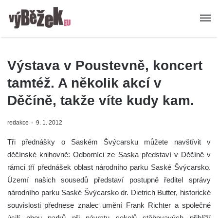
Výstava v Poustevně, koncert
tamtéž. A několik akcí v
Děčíně, takže víte kudy kam.
redakce
9. 1. 2012
Tři přednášky o Saském Švýcarsku můžete navštívit v
děčínské knihovně: Odborníci ze Saska představí v Děčíně v
rámci tří přednášek oblast národního parku Saské Švýcarsko.
Území našich sousedů představí postupně ředitel správy
národního parku Saské Švýcarsko dr. Dietrich Butter, historické
souvislosti přednese znalec umění Frank Richter a společné
úsilí obou parků při návratu sokolů stěhovavých přiblíží