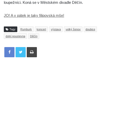
loupežníci. Koná se v Městském divadle Děčín.
JO! A v pátek je taky filipovská mše!
Tagy
Rumburk
koncert
výstava
velký šenov
doubice
dolní poustevna
Děčín
Tisknout