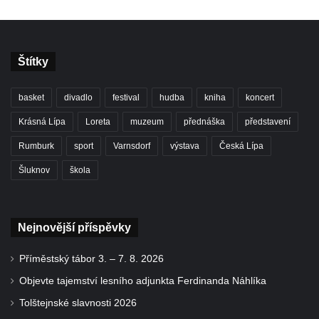
Štítky
basket
divadlo
festival
hudba
kniha
koncert
Krásná Lípa
Loreta
muzeum
přednáška
představení
Rumburk
sport
Varnsdorf
výstava
Česká Lípa
Šluknov
škola
Nejnovější příspěvky
Příměstský tábor 3. – 7. 8. 2026
Objevte tajemství lesního adjunkta Ferdinanda Náhlíka
Tolštejnské slavnosti 2026