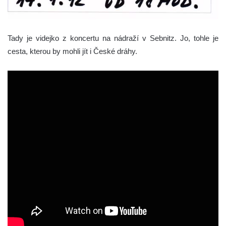
Tady je videjko z koncertu na nádraží v Sebnitz. Jo, tohle je
cesta, kterou by mohli jít i České dráhy.