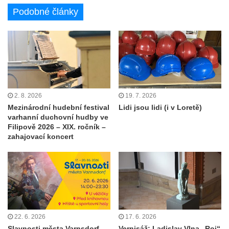
Podobné články
2. 8. 2026
19. 7. 2026
Mezinárodní hudební festival
Lidi jsou lidi (i v Loretě)
varhanní duchovní hudby ve
Filipově 2026 – XIX. ročník –
zahajovací koncert
22. 6. 2026
17. 6. 2026
Slavnosti města Varnsdorf
Vernisáž: Ladislav Vlna „Roj“