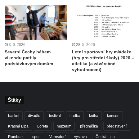
3. 6. 2026
28. 5. 2026
Severní Čechy během
Letní sportovní hry mládeže
víkendu patřily
(hry pro střední školy) 2026 –
podstávkovým domům
atletika (a závěrečné
vyhodnocení)
Štítky
basket
divadlo
festival
hudba
kniha
koncert
Krásná Lípa
Loreta
muzeum
přednáška
představení
Rumburk
sport
Varnsdorf
výstava
Česká Lípa