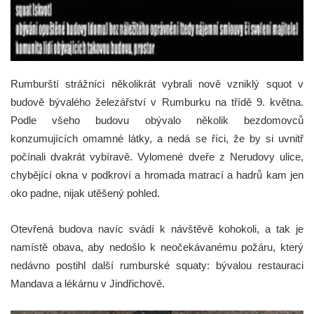
Rumburští strážníci několikrát vybrali nově vzniklý squot v
budově bývalého železářství v Rumburku na třídě 9. května.
Podle všeho budovu obývalo několik bezdomovců
konzumujících omamné látky, a nedá se říci, že by si uvnitř
počínali dvakrát vybíravě.
Vylomené dveře z Nerudovy ulice,
chybějící okna v podkroví a hromada matrací a hadrů kam jen
oko padne, nijak utěšený pohled.
Otevřená budova navíc svádí k návštěvě kohokoli, a tak je
namístě obava, aby nedošlo k neočekávanému požáru, který
nedávno postihl další rumburské squaty: bývalou restauraci
Mandava a lékárnu v Jindřichově.