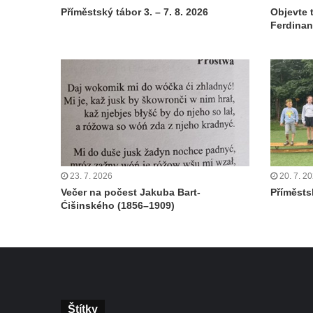
Příměstský tábor 3. – 7. 8. 2026
Objevte 
Ferdinan
23. 7. 2026
20. 7. 2
Večer na počest Jakuba Bart-
Příměstsk
Ćišinského (1856–1909)
Štítky