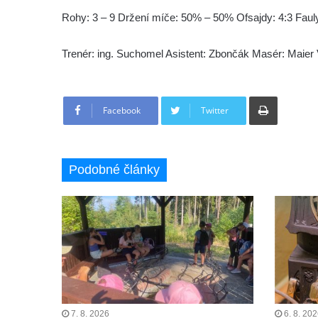
Rohy: 3 – 9 Držení míče: 50% – 50% Ofsajdy: 4:3 Fauly:
Trenér: ing. Suchomel Asistent: Zbončák Masér: Maier
Tisknout
Facebook
Twitter
Podobné články
7. 8. 2026
6. 8. 20