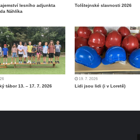
tajemství lesního adjunkta
Tolštejnské slavnosti 2026
da Náhlíka
026
19. 7. 2026
ý tábor 13. – 17. 7. 2026
Lidi jsou lidi (i v Loretě)