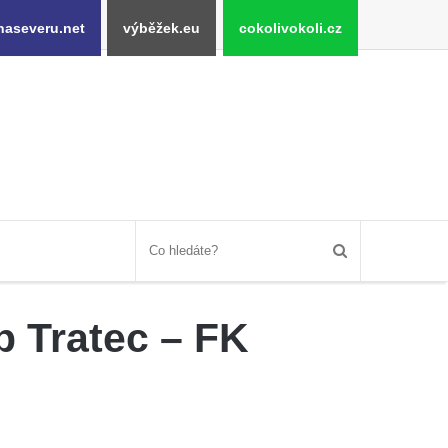
naseveru.net
výběžek.eu
cokolivokoli.cz
p Tratec – FK