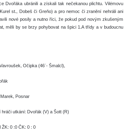
yčce Dvořáka ubránili a získali tak nečekanou plichtu. Vilémovu
Kurel st., Dobeš či Greňo) a pro nemoc či zranění nehráli ani
vili nové posily a nutno říci, že pokud pod novým zkušeným
 měli by se brzy pohybovat na špici 1.A třídy a v budoucnu
 Vavroušek, Očipka (46´- Šmalcl),
vořák
, Marek, Posnar
 hráči utkání: Dvořák (V) a Šott (R)
ŽK: 0 :0 ČK: 0 : 0