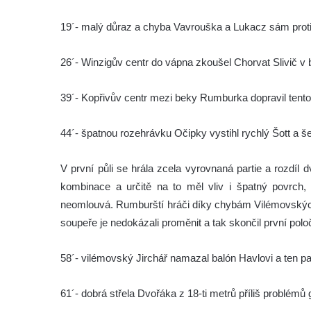
19´- malý důraz a chyba Vavrouška a Lukacz sám proti 
26´- Winzigův centr do vápna zkoušel Chorvat Slivič v 
39´- Kopřivův centr mezi beky Rumburka dopravil tentokr
44´- špatnou rozehrávku Očipky vystihl rychlý Šott a š
V první půli se hrála zcela vyrovnaná partie a rozdí
kombinace a určitě na to měl vliv i špatný povrch, 
neomlouvá. Rumburští hráči díky chybám Vilémovských 
soupeře je nedokázali proměnit a tak skončil první poloč
58´- vilémovský Jirchář namazal balón Havlovi a ten par
61´- dobrá střela Dvořáka z 18-ti metrů příliš problé