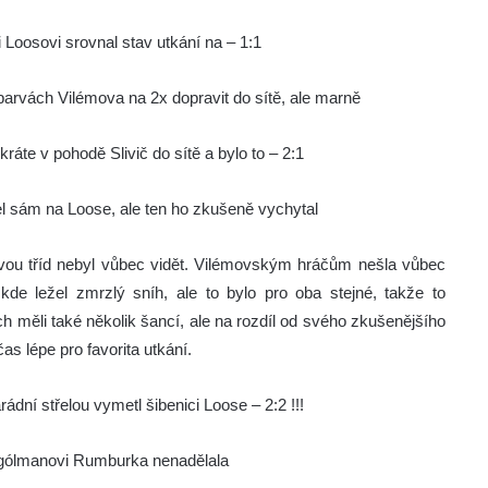
Loosovi srovnal stav utkání na – 1:1
barvách Vilémova na 2x dopravit do sítě, ale marně
áte v pohodě Slivič do sítě a bylo to – 2:1
el sám na Loose, ale ten ho zkušeně vychytal
l dvou tříd nebyl vůbec vidět. Vilémovským hráčům nešla vůbec
kde ležel zmrzlý sníh, ale to bylo pro oba stejné, takže to
měli také několik šancí, ale na rozdíl od svého zkušenějšího
as lépe pro favorita utkání.
ádní střelou vymetl šibenici Loose – 2:2 !!!
mů gólmanovi Rumburka nenadělala