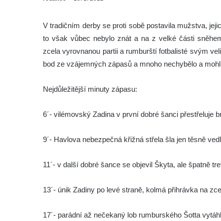
V tradičním derby se proti sobě postavila mužstva, jeji
to však vůbec nebylo znát a na z velké části sněhem
zcela vyrovnanou partii a rumburští fotbalisté svým 
bod ze vzájemných zápasů a mnoho nechybělo a mohli m
Nejdůležitější minuty zápasu:
6´- vilémovský Zadina v první dobré šanci přestřeluje
9´- Havlova nebezpečná křižná střela šla jen těsně ved
11´- v další dobré šance se objevil Škyta, ale špatně tre
13´- únik Zadiny po levé straně, kolmá přihrávka na zce
17´- parádní až nečekaný lob rumburského Šotta vytáh