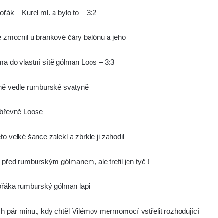
ák – Kurel ml. a bylo to – 3:2
e zmocnil u brankové čáry balónu a jeho
ma do vlastní sítě gólman Loos – 3:3
sně vedle rumburské svatyně
 břevně Loose
to velké šance zalekl a zbrkle ji zahodil
m před rumburským gólmanem, ale trefil jen tyč !
vořáka rumburský gólman lapil
ích pár minut, kdy chtěl Vilémov mermomocí vstřelit rozhodující