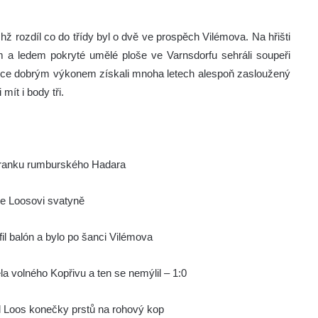
chž rozdíl co do třídy byl o dvě ve prospěch Vilémova.
Na hřišti
 a ledem pokryté umělé ploše ve Varnsdorfu sehráli soupeři
velice dobrým výkonem získali mnoha letech alespoň zasloužený
ít i body tři.
 branku rumburského Hadara
le Loosovi svatyně
fil balón a bylo po šanci Vilémova
la volného Kopřivu a ten se nemýlil – 1:0
l Loos konečky prstů na rohový kop