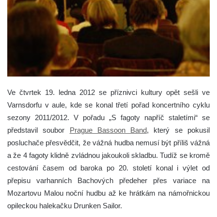
Ve čtvrtek 19. ledna 2012 se příznivci kultury opět sešli ve
Varnsdorfu v aule, kde se konal třetí pořad koncertního cyklu
sezony 2011/2012.
V pořadu „S fagoty napříč staletími“ se
představil soubor
Prague Bassoon Band
, který se pokusil
posluchače přesvědčit, že vážná hudba nemusí být příliš vážná
a že 4 fagoty klidně zvládnou jakoukoli skladbu. Tudíž se kromě
cestování časem od baroka po 20. století konal i výlet od
přepisu varhanních Bachových předeher přes variace na
Mozartovu Malou noční hudbu až ke hrátkám na námořnickou
opileckou halekačku Drunken Sailor.