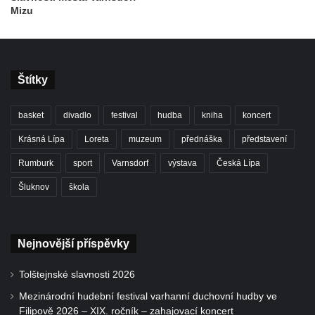
Mizu
Štítky
basket
divadlo
festival
hudba
kniha
koncert
Krásná Lípa
Loreta
muzeum
přednáška
představení
Rumburk
sport
Varnsdorf
výstava
Česká Lípa
Šluknov
škola
Nejnovější příspěvky
Tolštejnské slavnosti 2026
Mezinárodní hudební festival varhanní duchovní hudby ve
Filipově 2026 – XIX. ročník – zahajovací koncert