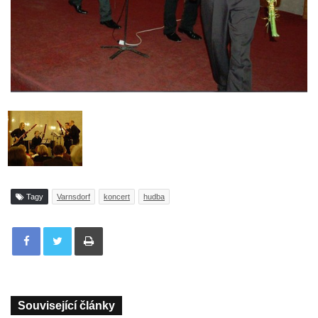
Tagy
Varnsdorf
koncert
hudba
Tisknout
Související články