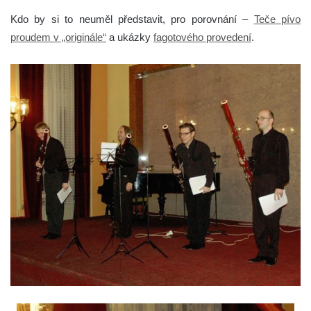
Kdo by si to neuměl představit, pro porovnání –
Teče pívo
proudem v „originále“
a ukázky
fagotového provedení
.