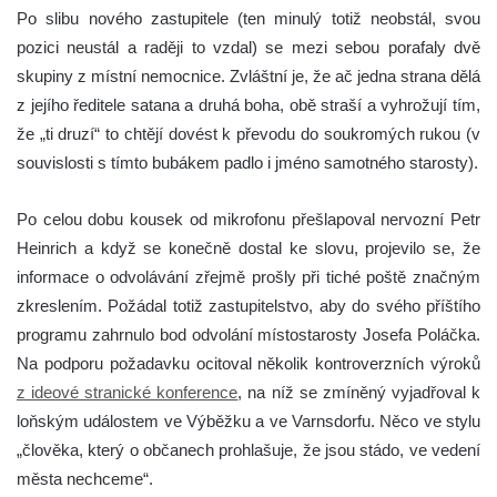
Po slibu nového zastupitele (ten minulý totiž neobstál, svou
pozici neustál a raději to vzdal) se mezi sebou porafaly dvě
skupiny z místní nemocnice. Zvláštní je, že ač jedna strana dělá
z jejího ředitele satana a druhá boha, obě straší a vyhrožují tím,
že „ti druzí“ to chtějí dovést k převodu do soukromých rukou (v
souvislosti s tímto bubákem padlo i jméno samotného starosty).
Po celou dobu kousek od mikrofonu přešlapoval nervozní Petr
Heinrich a když se konečně dostal ke slovu, projevilo se, že
informace o odvolávání zřejmě prošly při tiché poště značným
zkreslením. Požádal totiž zastupitelstvo, aby do svého příštího
programu zahrnulo bod odvolání místostarosty Josefa Poláčka.
Na podporu požadavku ocitoval několik kontroverzních výroků
z ideové stranické konference
, na níž se zmíněný vyjadřoval k
loňským událostem ve Výběžku a ve Varnsdorfu. Něco ve stylu
„člověka, který o občanech prohlašuje, že jsou stádo, ve vedení
města nechceme“.