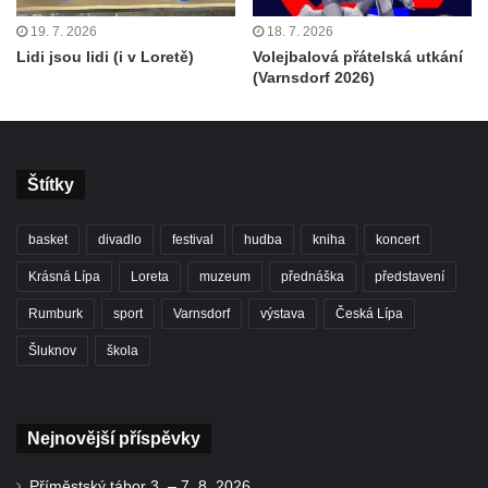
19. 7. 2026
18. 7. 2026
Lidi jsou lidi (i v Loretě)
Volejbalová přátelská utkání
(Varnsdorf 2026)
Štítky
basket
divadlo
festival
hudba
kniha
koncert
Krásná Lípa
Loreta
muzeum
přednáška
představení
Rumburk
sport
Varnsdorf
výstava
Česká Lípa
Šluknov
škola
Nejnovější příspěvky
Příměstský tábor 3. – 7. 8. 2026