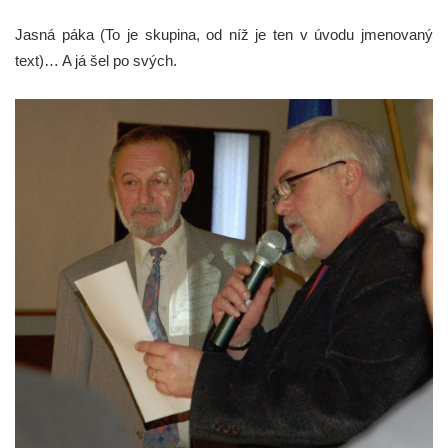
Jasná páka (To je skupina, od níž je ten v úvodu jmenovaný
text)… A já šel po svých.