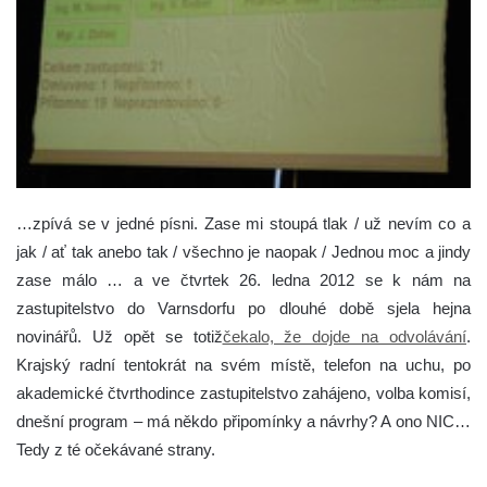
…zpívá se v jedné písni. Zase mi stoupá tlak / už nevím co a
jak / ať tak anebo tak / všechno je naopak / Jednou moc a jindy
zase málo … a ve čtvrtek 26. ledna 2012 se k nám na
zastupitelstvo do Varnsdorfu po dlouhé době sjela hejna
novinářů.
Už opět se totiž
čekalo, že dojde na odvolávání
.
Krajský radní tentokrát na svém místě, telefon na uchu, po
akademické čtvrthodince zastupitelstvo zahájeno, volba komisí,
dnešní program – má někdo připomínky a návrhy? A ono NIC…
Tedy z té očekávané strany.