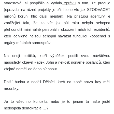
starostové, si pospíšila a vydala
zprávu
o tom, že pracuje
(opravdu, na různé projekty je přislíbeno víc jak STODVACET
milionů korun; hle: další mejdan). Na přístupu agentury je
zarážející fakt, že za víc jak půl roku nebyla schopna
přehodnotit minimálně personální obsazení místních rezidentů,
kteří očividně nejsou schopni navázat fungující kooperaci s
orgány místních samospráv.
Na orloji politiků, kteří výběžek poctili svou návštěvou
naposledy objevil Radek John a několik noname poslanců, kteří
zřejmě neměli do čeho píchnout.
Další budou v neděli Dělníci, kteří na sobě sotva kdy měli
modráky.
Je to všechno kuriozita, nebo je to jenom ta naše ještě
nedospělá demokracie …?