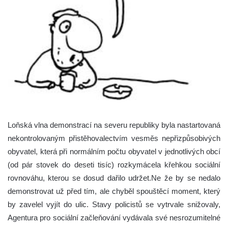
Loňská vlna demonstrací na severu republiky byla nastartovaná
nekontrolovaným přistěhovalectvím vesměs nepřizpůsobivých
obyvatel, která při normálním počtu obyvatel v jednotlivých obcí
(od pár stovek do deseti tisíc) rozkymácela křehkou sociální
rovnováhu, kterou se dosud dařilo udržet.Ne že by se nedalo
demonstrovat už před tím, ale chyběl spouštěcí moment, který
by zavelel vyjít do ulic.
Stavy policistů se vytrvale snižovaly,
Agentura pro sociální začleňování vydávala své nesrozumitelné