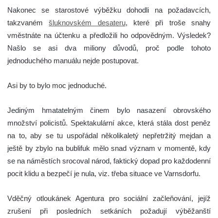
Nakonec se starostové výběžku dohodli na požadavcích,
takzvaném
šluknovském desateru
, které při troše snahy
vměstnáte na účtenku a předložili ho odpovědným. Výsledek?
Našlo se asi dva miliony důvodů, proč podle tohoto
jednoduchého manuálu nejde postupovat.
Asi by to bylo moc jednoduché.
Jediným hmatatelným činem bylo nasazení obrovského
množství policistů. Spektakulární akce, která stála dost peněz
na to, aby se tu uspořádal několikaletý nepřetržitý mejdan a
ještě by zbylo na bublifuk mělo snad význam v momentě, kdy
se na náměstích srocoval národ, faktický dopad pro každodenní
pocit klidu a bezpečí je nula, viz. třeba situace ve Varnsdorfu.
Vděčný otloukánek Agentura pro sociální začleňování, jejíž
zrušení při posledních setkáních požadují výběžanští