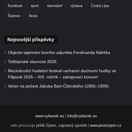
Rumburk
sport
Varnsdorf
výstava
Česká Lípa
Šluknov
škola
Nejnovější příspěvky
Objevte tajemství lesního adjunkta Ferdinanda Náhlíka
Tolštejnské slavnosti 2026
Mezinárodní hudební festival varhanní duchovní hudby ve
Filipově 2026 – XIX. ročník – zahajovací koncert
Večer na počest Jakuba Bart-Ćišinského (1856–1909)
www.vybezek.eu
|
info@vybezek.eu
web provozuje
ještě žijem, zapsaný spolek
|
www.jestezijem.cz