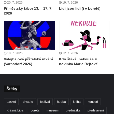
20. 7. 2026
19. 7. 2026
Příměstský tábor 13. – 17. 7.
Lidi jsou lidi (i v Loretě)
2026
18. 7. 2026
12. 7. 2026
Volejbalová přátelská utkání
Kdo štěká, nekouše =
(Varnsdorf 2026)
novinka Marie Rejfové
Štítky
basket
divadlo
festival
hudba
kniha
koncert
Krásná Lípa
Loreta
muzeum
přednáška
představení