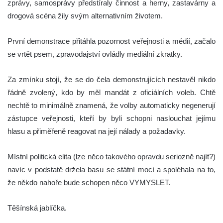
zprávy, samosprávy předstíraly činnost a herny, zastavárny a
drogová scéna žily svým alternativním životem.
První demonstrace přitáhla pozornost veřejnosti a médií, začalo
se vrtět psem, zpravodajství ovládly mediální zkratky.
Za zmínku stojí, že se do čela demonstrujících nestavěl nikdo
řádně zvolený, kdo by měl mandát z oficiálních voleb. Chtě
nechtě to minimálně znamená, že volby automaticky negenerují
zástupce veřejnosti, kteří by byli schopni naslouchat jejímu
hlasu a přiměřeně reagovat na její nálady a požadavky.
Místní politická elita (lze něco takového opravdu seriozně najít?)
navíc v podstatě držela basu se státní mocí a spoléhala na to,
že někdo nahoře bude schopen něco VYMYSLET.
Těšínská jablíčka.