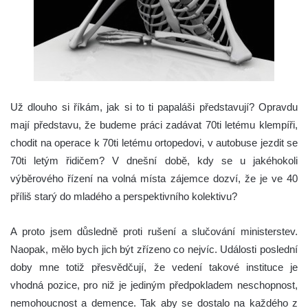
Už dlouho si říkám, jak si to ti papaláši představují? Opravdu
mají představu, že budeme práci zadávat 70ti letému klempíři,
chodit na operace k 70ti letému ortopedovi, v autobuse jezdit se
70ti letým řidičem? V dnešní době, kdy se u jakéhokoli
výběrového řízení na volná místa zájemce dozví, že je ve 40
příliš starý do mladého a perspektivního kolektivu?
A proto jsem důsledně proti rušení a slučování ministerstev.
Naopak, mělo bych jich být zřízeno co nejvíc. Události poslední
doby mne totiž přesvědčují, že vedení takové instituce je
vhodná pozice, pro niž je jediným předpokladem neschopnost,
nemohoucnost a demence. Tak aby se dostalo na každého z