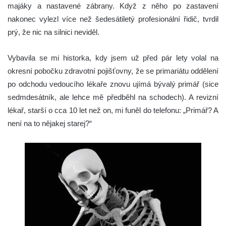
majáky a nastavené zábrany. Když z něho po zastavení
nakonec vylezl více než šedesátiletý profesionální řidič, tvrdil
prý, že nic na silnici neviděl.
Vybavila se mi historka, kdy jsem už před pár lety volal na
okresní pobočku zdravotní pojišťovny, že se primariátu oddělení
po odchodu vedoucího lékaře znovu ujímá bývalý primář (sice
sedmdesátník, ale lehce mě předběhl na schodech). A revizní
lékař, starší o cca 10 let než on, mi funěl do telefonu: „Primář? A
není na to nějakej starej?“