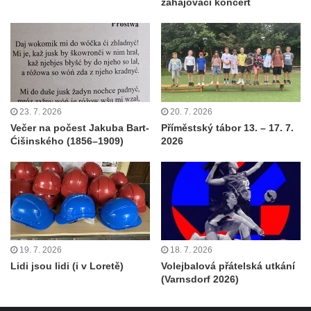
zahajovací koncert
23. 7. 2026
20. 7. 2026
Večer na počest Jakuba Bart-
Příměstský tábor 13. – 17. 7.
Ćišinského (1856–1909)
2026
19. 7. 2026
18. 7. 2026
Lidi jsou lidi (i v Loretě)
Volejbalová přátelská utkání
(Varnsdorf 2026)