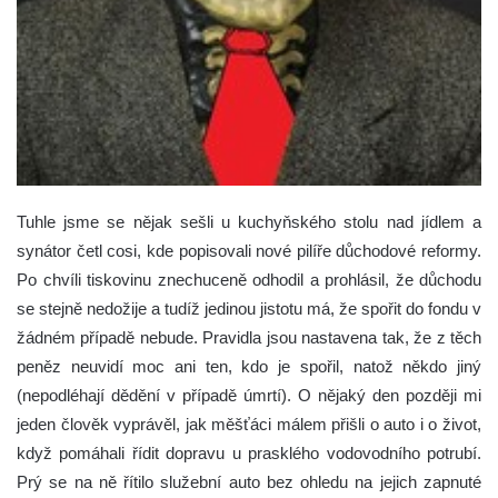
Tuhle jsme se nějak sešli u kuchyňského stolu nad jídlem a
synátor četl cosi, kde popisovali nové pilíře důchodové reformy.
Po chvíli tiskovinu znechuceně odhodil a prohlásil, že důchodu
se stejně nedožije a tudíž jedinou jistotu má, že spořit do fondu v
žádném případě nebude. Pravidla jsou nastavena tak, že z těch
peněz neuvidí moc ani ten, kdo je spořil, natož někdo jiný
(nepodléhají dědění v případě úmrtí).
O nějaký den později mi
jeden člověk vyprávěl, jak měšťáci málem přišli o auto i o život,
když pomáhali řídit dopravu u prasklého vodovodního potrubí.
Prý se na ně řítilo služební auto bez ohledu na jejich zapnuté