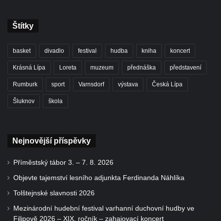
Štítky
basket
divadlo
festival
hudba
kniha
koncert
Krásná Lípa
Loreta
muzeum
přednáška
představení
Rumburk
sport
Varnsdorf
výstava
Česká Lípa
Šluknov
škola
Nejnovější příspěvky
Příměstský tábor 3. – 7. 8. 2026
Objevte tajemství lesního adjunkta Ferdinanda Náhlíka
Tolštejnské slavnosti 2026
Mezinárodní hudební festival varhanní duchovní hudby ve
Filipově 2026 – XIX. ročník – zahajovací koncert