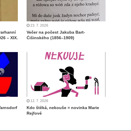
23. 7. 2026
varhanní
Večer na počest Jakuba Bart-
26 – XIX.
Ćišinského (1856–1909)
12. 7. 2026
Varnsdorf
Kdo štěká, nekouše = novinka Marie
Rejfové