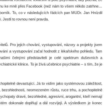
 ránu ke mně přes Facebook (než nám to všem někdo zatrhne…
dborník. To, co v následujících řádcích pan MUDr. Jan Hnízdil
. Jestli to rovnou není pravda.
elů. Pro jejich chování, vystupování, názory a projekty jsem
ování a vystupování začal hodnotit z lékařského pohledu. Tam
našimi čelnými představiteli je celé spektrum duševních a
iatrické klinice. To je živá učebnice psychiatrie – s tím, že je
opitelně devastující. Já to vidím jako systémovou záležitost,
 bezohlednosti, neomezeném růstu, ruce trhu, a pochopitelně
sychopaty dravé, bezohledné, agresivní, arogantní, kteří nemají
tém dokonale doplňují a dál rozvíjejí. A výsledkem je konec