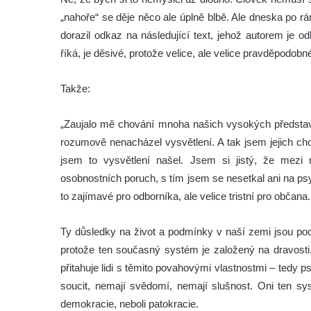
„nahoře“ se děje něco ale úplně blbě. Ale dneska po
dorazil odkaz na následující text, jehož autorem je o
říká, je děsivé, protože velice, ale velice pravděpodobné
Takže:
„Zaujalo mě chování mnoha našich vysokých představit
rozumově nenacházel vysvětlení. A tak jsem jejich ch
jsem to vysvětlení našel. Jsem si jistý, že mezi 
osobnostních poruch, s tím jsem se nesetkal ani na psych
to zajímavé pro odborníka, ale velice tristní pro občana.
Ty důsledky na život a podmínky v naší zemi jsou poch
protože ten současný systém je založený na dravosti,
přitahuje lidi s těmito povahovými vlastnostmi – tedy p
soucit, nemají svědomí, nemají slušnost. Oni ten sys
demokracie, neboli patokracie.