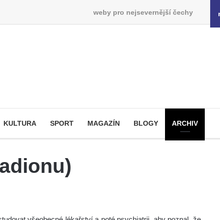
weby pro nejsevernější čechy
KULTURA
SPORT
MAGAZÍN
BLOGY
ARCHIV
tadionu)
tudovat všeobecné lékařství a poté psychiatrii, aby poznal, že